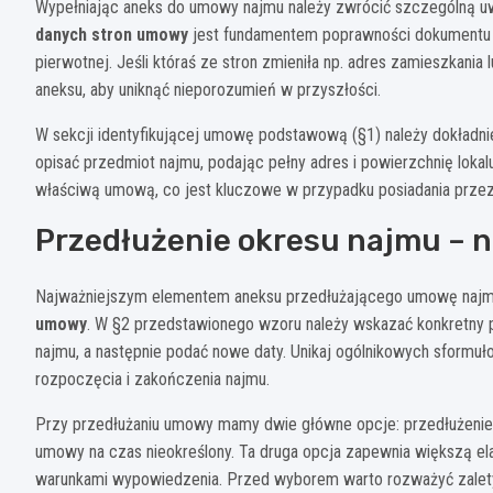
Wypełniając aneks do umowy najmu należy zwrócić szczególną u
danych stron umowy
jest fundamentem poprawności dokumentu –
pierwotnej. Jeśli któraś ze stron zmieniła np. adres zamieszkania
aneksu, aby uniknąć nieporozumień w przyszłości.
W sekcji identyfikującej umowę podstawową (§1) należy dokład
opisać przedmiot najmu, podając pełny adres i powierzchnię loka
właściwą umową, co jest kluczowe w przypadku posiadania przez
Przedłużenie okresu najmu – 
Najważniejszym elementem aneksu przedłużającego umowę najm
umowy
. W §2 przedstawionego wzoru należy wskazać konkretny pa
najmu, a następnie podać nowe daty. Unikaj ogólnikowych sformu
rozpoczęcia i zakończenia najmu.
Przy przedłużaniu umowy mamy dwie główne opcje: przedłużenie n
umowy na czas nieokreślony. Ta druga opcja zapewnia większą elas
warunkami wypowiedzenia. Przed wyborem warto rozważyć zalety i