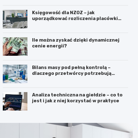
Księgowość dla NZOZ – jak
uporządkować rozliczenia placówki
medycznej?
Ile można zyskać dzięki dynamicznej
cenie energii?
Bilans masy pod pełną kontrolą –
dlaczego przetwórcy potrzebują
certyfikatu ISCC PLUS?
Analiza techniczna na giełdzie – co to
jest i jak z niej korzystać w praktyce