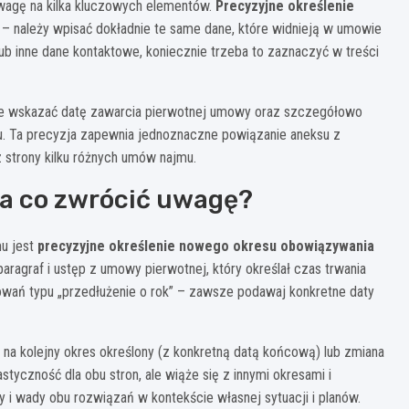
wagę na kilka kluczowych elementów.
Precyzyjne określenie
 należy wpisać dokładnie te same dane, które widnieją w umowie
 lub inne dane kontaktowe, koniecznie trzeba to zaznaczyć w treści
nie wskazać datę zawarcia pierwotnej umowy oraz szczegółowo
lu. Ta precyzja zapewnia jednoznaczne powiązanie aneksu z
 strony kilku różnych umów najmu.
na co zwrócić uwagę?
u jest
precyzyjne określenie nowego okresu obowiązywania
ragraf i ustęp z umowy pierwotnej, który określał czas trwania
łowań typu „przedłużenie o rok” – zawsze podawaj konkretne daty
a kolejny okres określony (z konkretną datą końcową) lub zmiana
tyczność dla obu stron, ale wiąże się z innymi okresami i
 wady obu rozwiązań w kontekście własnej sytuacji i planów.