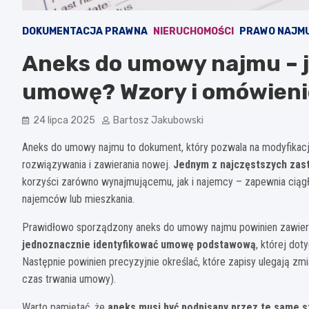
DOKUMENTACJA PRAWNA
NIERUCHOMOŚCI
PRAWO NAJM
Aneks do umowy najmu – j
umowę? Wzory i omówieni
24 lipca 2025
Bartosz Jakubowski
Aneks do umowy najmu to dokument, który pozwala na modyfikacj
rozwiązywania i zawierania nowej.
Jednym z najczęstszych zas
korzyści zarówno wynajmującemu, jak i najemcy – zapewnia cią
najemców lub mieszkania.
Prawidłowo sporządzony aneks do umowy najmu powinien zawier
jednoznacznie identyfikować umowę podstawową
, której dot
Następnie powinien precyzyjnie określać, które zapisy ulegają z
czas trwania umowy).
Warto pamiętać, że
aneks musi być podpisany przez te same s