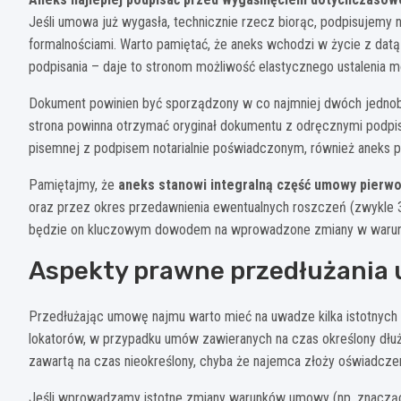
Jeśli umowa już wygasła, technicznie rzecz biorąc, podpisujemy
formalnościami. Warto pamiętać, że aneks wchodzi w życie z datą 
podpisania – daje to stronom możliwość elastycznego ustalenia
Dokument powinien być sporządzony w co najmniej dwóch jednob
strona powinna otrzymać oryginał dokumentu z odręcznymi podpi
pisemnej z podpisem notarialnie poświadczonym, również aneks p
Pamiętajmy, że
aneks stanowi integralną część umowy pierwo
oraz przez okres przedawnienia ewentualnych roszczeń (zwykle 3-1
będzie on kluczowym dowodem na wprowadzone zmiany w warun
Aspekty prawne przedłużania
Przedłużając umowę najmu warto mieć na uwadze kilka istotnych
lokatorów, w przypadku umów zawieranych na czas określony dłużs
zawartą na czas nieokreślony, chyba że najemca złoży oświadczen
Jeśli wprowadzamy istotne zmiany warunków umowy (np. znacząc