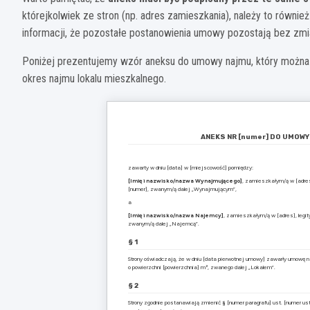
którejkolwiek ze stron (np. adres zamieszkania), należy to równie
informacji, że pozostałe postanowienia umowy pozostają bez zmia
Poniżej prezentujemy wzór aneksu do umowy najmu, który można
okres najmu lokalu mieszkalnego.
ANEKS NR [numer] DO UMOW
zawarty w dniu [data] w [miejscowość] pomiędzy:
[Imię i nazwisko/nazwa Wynajmującego]
, zamieszkałym/ą w [adres
[numer], zwanym/ą dalej „Wynajmującym”,
a
[Imię i nazwisko/nazwa Najemcy]
, zamieszkałym/ą w [adres], legi
zwanym/ą dalej „Najemcą”.
§ 1
Strony oświadczają, że w dniu [data pierwotnej umowy] zawarły umowę na
o powierzchni [powierzchnia] m², zwanego dalej „Lokalem”.
§ 2
Strony zgodnie postanawiają zmienić § [numer paragrafu] ust. [numer us