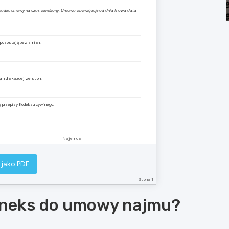
ypadku umowy na czas określony: Umowa obowiązuje od dnia [nowa data
 pozostają bez zmian.
m dla każdej ze stron.
przepisy Kodeksu cywilnego.
…………………………………………
Najemca
 jako PDF
Strona 1
aneks do umowy najmu?