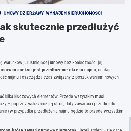
U
UMOWY DZIERŻAWY
WYNAJEM NIERUCHOMOŚCI
ak skutecznie przedłużyć
e
ę warunków już istniejącej umowy bez konieczności jej
tosowań aneksu jest przedłużenie okresu najmu
, co daje
głość najmu i oszczędza czas związany z poszukiwaniem nowych
ać kilka kluczowych elementów. Przede wszystkim
musi
yczy – poprzez wskazanie jej stron, daty zawarcia i przedmiotu.
mianie (w przypadku przedłużenia najmu będzie to przede wszystkim
trony, które zawarły umowę pierwotną
. Jeżeli zmieniły się dane