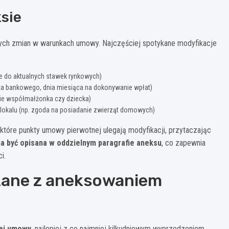
sie
ych zmian w warunkach umowy. Najczęściej spotykane modyfikacje
e do aktualnych stawek rynkowych)
ta bankowego, dnia miesiąca na dokonywanie wpłat)
ie współmałżonka czy dziecka)
okalu (np. zgoda na posiadanie zwierząt domowych)
które punkty umowy pierwotnej ulegają modyfikacji, przytaczając
a być opisana w oddzielnym paragrafie aneksu
, co zapewnia
i.
ązane z aneksowaniem
wej umowy
, najlepiej z co najmniej kilkudniowym wyprzedzeniem.