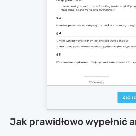
następujące brzmienie:
„Umowa zostaje zawarta na czas [określony/nieokreślony]. W prz
rozpoczęcia] do dnia [nowa data zakończenia].”
§ 3
Pozostałe postanowienia umowy najmu z dnia [data pierwotnej umowy]
§ 4
1. Aneks wchodzi w życie z dniem [data wejścia w życie aneksu].
2. Aneks sporządzono w dwóch jednobrzmiących egzemplarzach, po jedny
§ 5
W sprawach nieuregulowanych niniejszym aneksem zastosowanie mają 
…………………………………………
Wynajmujący
Dokument wygenerowano dnia: [data wygenerowania]
Zapisz
Jak prawidłowo wypełnić 