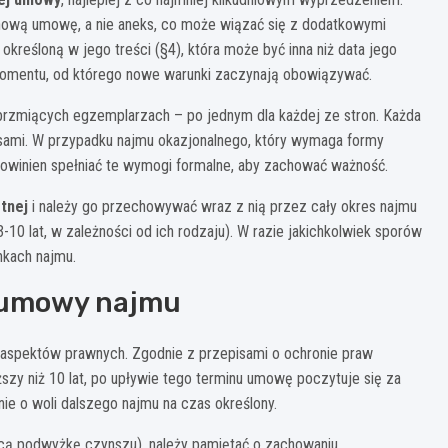
 nową umowę, a nie aneks, co może wiązać się z dodatkowymi
określoną w jego treści (§4), która może być inna niż data jego
 momentu, od którego nowe warunki zaczynają obowiązywać.
rzmiących egzemplarzach – po jednym dla każdej ze stron. Każda
sami. W przypadku najmu okazjonalnego, który wymaga formy
owinien spełniać te wymogi formalne, aby zachować ważność.
tnej
i należy go przechowywać wraz z nią przez cały okres najmu
0 lat, w zależności od ich rodzaju). W razie jakichkolwiek sporów
kach najmu.
 umowy najmu
 aspektów prawnych. Zgodnie z przepisami o ochronie praw
zy niż 10 lat, po upływie tego terminu umowę poczytuje się za
ie o woli dalszego najmu na czas określony.
ą podwyżkę czynszu), należy pamiętać o zachowaniu