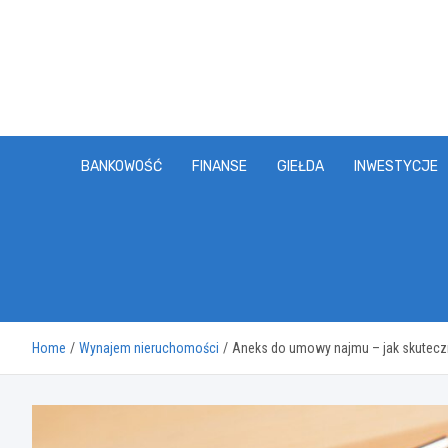
Skip
to
content
BANKOWOŚĆ
FINANSE
GIEŁDA
INWESTYCJE
Home
Wynajem nieruchomości
Aneks do umowy najmu – jak skutecz