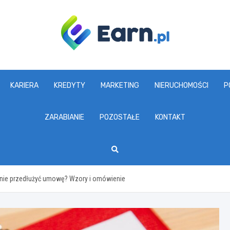
www.earn.pl
KARIERA
KREDYTY
MARKETING
NIERUCHOMOŚCI
P
ZARABIANIE
POZOSTAŁE
KONTAKT
nie przedłużyć umowę? Wzory i omówienie