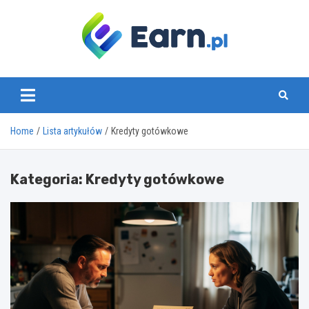
Skip
to
content
www.earn.pl
Home
Lista artykułów
Kredyty gotówkowe
Kategoria:
Kredyty gotówkowe