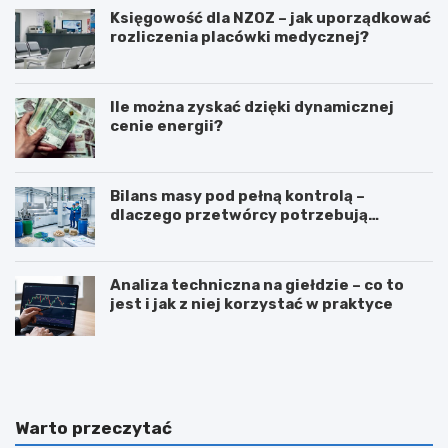
Księgowość dla NZOZ – jak uporządkować
rozliczenia placówki medycznej?
Ile można zyskać dzięki dynamicznej
cenie energii?
Bilans masy pod pełną kontrolą –
dlaczego przetwórcy potrzebują
certyfikatu ISCC PLUS?
Analiza techniczna na giełdzie – co to
jest i jak z niej korzystać w praktyce
Z
T
a
ł
w
u
ó
m
d
a
Warto przeczytać
d
c
i
z