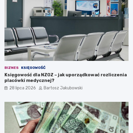
?
j
ą
c
a
i
d
e
a
n
a
w
ł
BIZNES
KSIĘGOWOŚĆ
a
Księgowość dla NZOZ – jak uporządkować rozliczenia
s
placówki medycznej?
n
ą
28 lipca 2026
Bartosz Jakubowski
d
z
i
a
ł
a
l
n