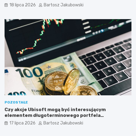
18 lipca 2026
Bartosz Jakubowski
POZOSTAŁE
Czy akcje Ubisoft mogą być interesującym
elementem długoterminowego portfela
inwestycyjnego?
17 lipca 2026
Bartosz Jakubowski