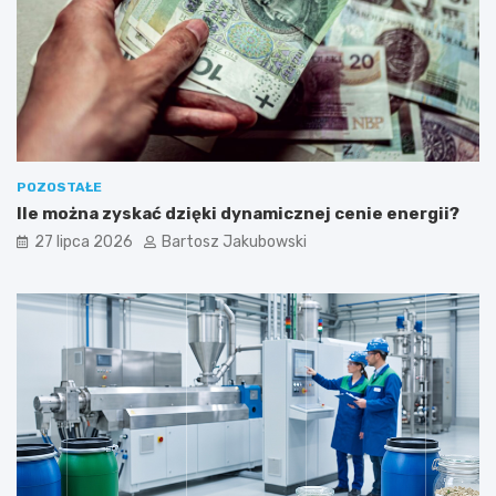
o
ś
ć
POZOSTAŁE
Ile można zyskać dzięki dynamicznej cenie energii?
27 lipca 2026
Bartosz Jakubowski