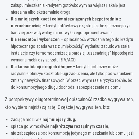
zakupu mieszkania kredytem gotówkowym na większą skalę jest
nierealna albo ekstremalnie droga.
Dla mniejszych kwot i celów niezwiązanych bezpośrednio z
nieruchomością
– kredyt gotówkowy często jest bezpieczniejszy i
bardziej przewidywalny, mimo wyższego oprocentowania.
Dla remontów i wykończeń
– opłacalność wrzucania tego do kredytu
hipotecznego spada wraz z „miękkością” wydatku: zabudowa stała,
instalacje czy termomodernizacja bardziej „uzasadniają” hipotekę niż
wymiana mebli czy sprzętu RTV/AGD.
Dla konsolidacji drogich długów
– kredyt hipoteczny może
radykalnie obniżyć koszt obsługi zadłużenia, ale tylko pod warunkiem
zmiany nawyków finansowych. W przeciwnym razie ryzyko rośnie, bo
do konsumpcyjnego długu dochodzi zabezpieczenie na domu.
Z perspektywy długoterminowej opłacalność rzadko wygrywa ten,
kto wybiera najniższą ratę. Częściej wygrywa ten, kto:
zaciąga możliwie
najmniejszy dług
,
spłaca go w możliwie
najkrótszym rozsądnym czasie
,
nie zabezpiecza pod konsumpcję jedynego mieszkania lub domu, jeśli