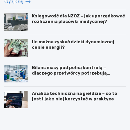
Czytaj dalej
Księgowość dla NZOZ – jak uporządkować
rozliczenia placówki medycznej?
Ile można zyskać dzięki dynamicznej
cenie energii?
Bilans masy pod pełną kontrolą –
dlaczego przetwórcy potrzebują
certyfikatu ISCC PLUS?
Analiza techniczna na giełdzie – co to
jest i jak z niej korzystać w praktyce
Z
T
a
ł
w
u
ó
m
d
a