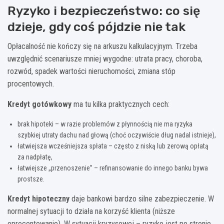
Ryzyko i bezpieczeństwo: co się
dzieje, gdy coś pójdzie nie tak
Opłacalność nie kończy się na arkuszu kalkulacyjnym. Trzeba
uwzględnić scenariusze mniej wygodne: utrata pracy, choroba,
rozwód, spadek wartości nieruchomości, zmiana stóp
procentowych.
Kredyt gotówkowy
ma tu kilka praktycznych cech:
brak hipoteki – w razie problemów z płynnością nie ma ryzyka
szybkiej utraty dachu nad głową (choć oczywiście dług nadal istnieje),
łatwiejsza wcześniejsza spłata – często z niską lub zerową opłatą
za nadpłatę,
łatwiejsze „przenoszenie” – refinansowanie do innego banku bywa
prostsze.
Kredyt hipoteczny
daje bankowi bardzo silne zabezpieczenie. W
normalnej sytuacji to działa na korzyść klienta (niższe
oprocentowanie). W sytuacji kryzysowej – ryzyko jest po stronie