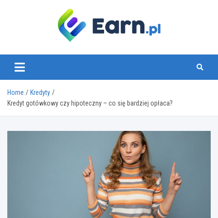
Skip
to
content
www.earn.pl
Home
Kredyty
Kredyt gotówkowy czy hipoteczny – co się bardziej opłaca?