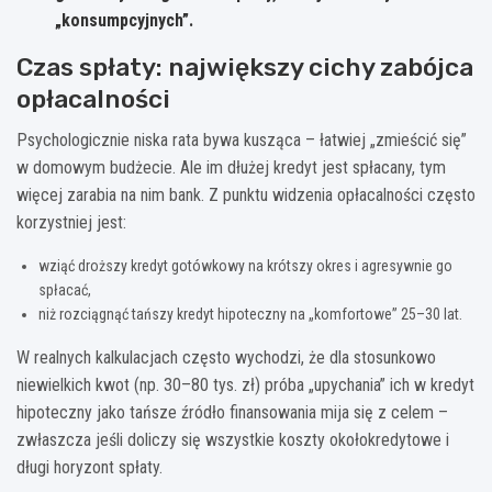
„konsumpcyjnych”.
Czas spłaty: największy cichy zabójca
opłacalności
Psychologicznie niska rata bywa kusząca – łatwiej „zmieścić się”
w domowym budżecie. Ale im dłużej kredyt jest spłacany, tym
więcej zarabia na nim bank. Z punktu widzenia opłacalności często
korzystniej jest:
wziąć droższy kredyt gotówkowy na krótszy okres i agresywnie go
spłacać,
niż rozciągnąć tańszy kredyt hipoteczny na „komfortowe” 25–30 lat.
W realnych kalkulacjach często wychodzi, że dla stosunkowo
niewielkich kwot (np. 30–80 tys. zł) próba „upychania” ich w kredyt
hipoteczny jako tańsze źródło finansowania mija się z celem –
zwłaszcza jeśli doliczy się wszystkie koszty okołokredytowe i
długi horyzont spłaty.