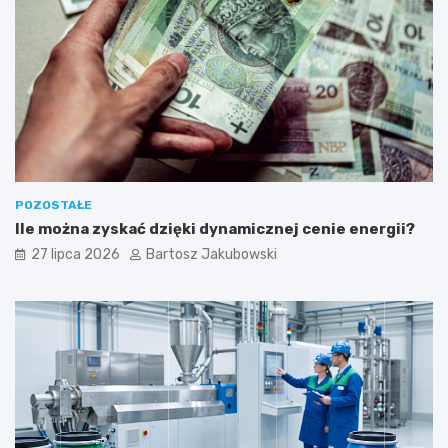
l
n
o
ś
ć
POZOSTAŁE
Ile można zyskać dzięki dynamicznej cenie energii?
27 lipca 2026
Bartosz Jakubowski