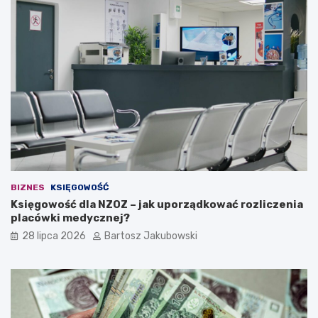
e
s
ć
u
?
j
ą
c
a
i
d
e
a
n
a
w
ł
BIZNES
KSIĘGOWOŚĆ
a
Księgowość dla NZOZ – jak uporządkować rozliczenia
s
placówki medycznej?
n
ą
28 lipca 2026
Bartosz Jakubowski
d
z
i
a
ł
a