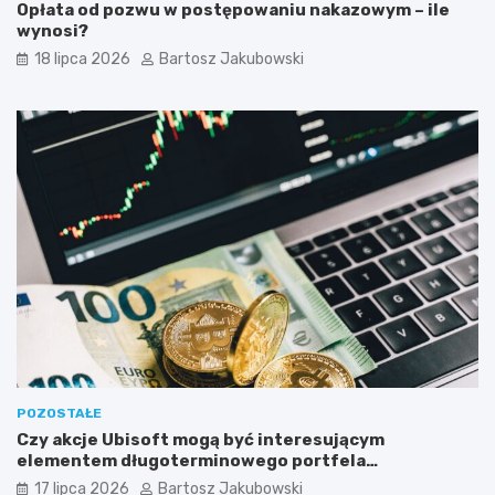
Opłata od pozwu w postępowaniu nakazowym – ile
wynosi?
18 lipca 2026
Bartosz Jakubowski
POZOSTAŁE
Czy akcje Ubisoft mogą być interesującym
elementem długoterminowego portfela
inwestycyjnego?
17 lipca 2026
Bartosz Jakubowski