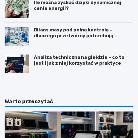
Ile można zyskać dzięki dynamicznej
cenie energii?
Bilans masy pod pełną kontrolą –
dlaczego przetwórcy potrzebują
certyfikatu ISCC PLUS?
Analiza techniczna na giełdzie – co to
jest i jak z niej korzystać w praktyce
Z
T
a
ł
w
u
ó
m
d
a
Warto przeczytać
d
c
i
z
e
e
t
n
e
i
t
e
y
j