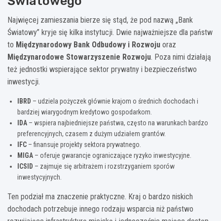
Światowego
Najwięcej zamieszania bierze się stąd, że pod nazwą „Bank
Światowy” kryje się kilka instytucji. Dwie najważniejsze dla państw
to
Międzynarodowy Bank Odbudowy i Rozwoju
oraz
Międzynarodowe Stowarzyszenie Rozwoju
. Poza nimi działają
też jednostki wspierające sektor prywatny i bezpieczeństwo
inwestycji.
IBRD
– udziela pożyczek głównie krajom o średnich dochodach i
bardziej wiarygodnym kredytowo gospodarkom.
IDA
– wspiera najbiedniejsze państwa, często na warunkach bardzo
preferencyjnych, czasem z dużym udziałem grantów.
IFC
– finansuje projekty sektora prywatnego.
MIGA
– oferuje gwarancje ograniczające ryzyko inwestycyjne.
ICSID
– zajmuje się arbitrażem i rozstrzyganiem sporów
inwestycyjnych.
Ten podział ma znaczenie praktyczne. Kraj o bardzo niskich
dochodach potrzebuje innego rodzaju wsparcia niż państwo