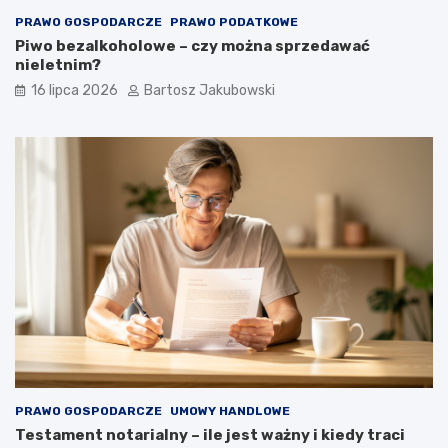
PRAWO GOSPODARCZE
PRAWO PODATKOWE
Piwo bezalkoholowe – czy można sprzedawać
nieletnim?
16 lipca 2026
Bartosz Jakubowski
PRAWO GOSPODARCZE
UMOWY HANDLOWE
Testament notarialny – ile jest ważny i kiedy traci