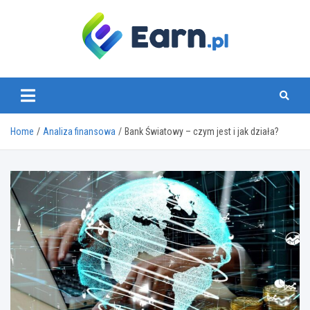
Skip
to
content
www.earn.pl
Home
Analiza finansowa
Bank Światowy – czym jest i jak działa?