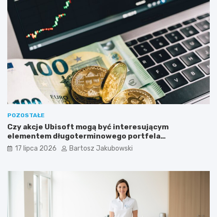
POZOSTAŁE
Czy akcje Ubisoft mogą być interesującym
elementem długoterminowego portfela
inwestycyjnego?
17 lipca 2026
Bartosz Jakubowski