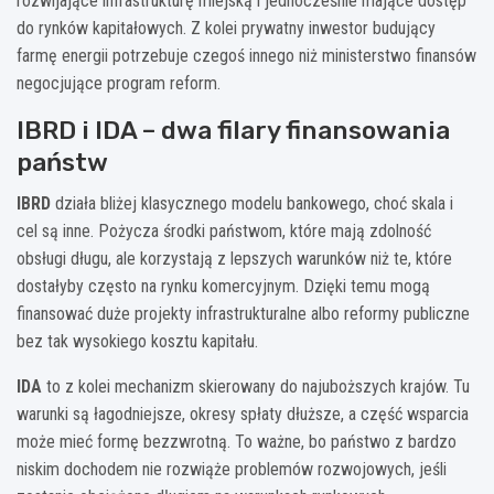
rozwijające infrastrukturę miejską i jednocześnie mające dostęp
do rynków kapitałowych. Z kolei prywatny inwestor budujący
farmę energii potrzebuje czegoś innego niż ministerstwo finansów
negocjujące program reform.
IBRD i IDA – dwa filary finansowania
państw
IBRD
działa bliżej klasycznego modelu bankowego, choć skala i
cel są inne. Pożycza środki państwom, które mają zdolność
obsługi długu, ale korzystają z lepszych warunków niż te, które
dostałyby często na rynku komercyjnym. Dzięki temu mogą
finansować duże projekty infrastrukturalne albo reformy publiczne
bez tak wysokiego kosztu kapitału.
IDA
to z kolei mechanizm skierowany do najuboższych krajów. Tu
warunki są łagodniejsze, okresy spłaty dłuższe, a część wsparcia
może mieć formę bezzwrotną. To ważne, bo państwo z bardzo
niskim dochodem nie rozwiąże problemów rozwojowych, jeśli