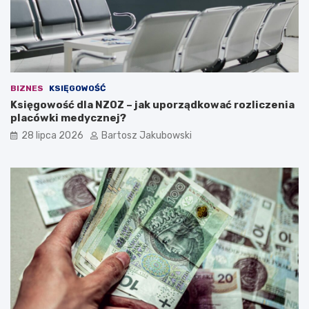
d
e
a
n
a
w
ł
BIZNES
KSIĘGOWOŚĆ
a
Księgowość dla NZOZ – jak uporządkować rozliczenia
s
placówki medycznej?
n
ą
28 lipca 2026
Bartosz Jakubowski
d
z
i
a
ł
a
l
n
o
ś
ć