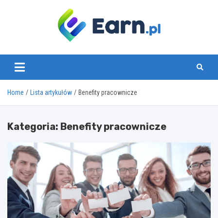
Skip
to
content
www.earn.pl
Home
Lista artykułów
Benefity pracownicze
Kategoria:
Benefity pracownicze