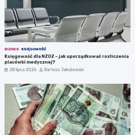
i
d
e
a
n
a
w
ł
BIZNES
KSIĘGOWOŚĆ
a
Księgowość dla NZOZ – jak uporządkować rozliczenia
s
placówki medycznej?
n
ą
28 lipca 2026
Bartosz Jakubowski
d
z
i
a
ł
a
l
n
o
ś
ć