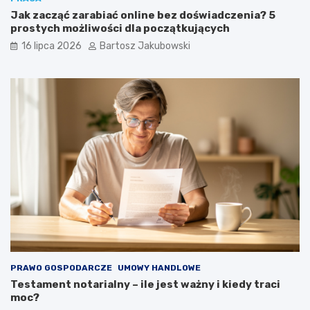
Jak zacząć zarabiać online bez doświadczenia? 5
prostych możliwości dla początkujących
16 lipca 2026
Bartosz Jakubowski
PRAWO GOSPODARCZE
UMOWY HANDLOWE
Testament notarialny – ile jest ważny i kiedy traci
moc?