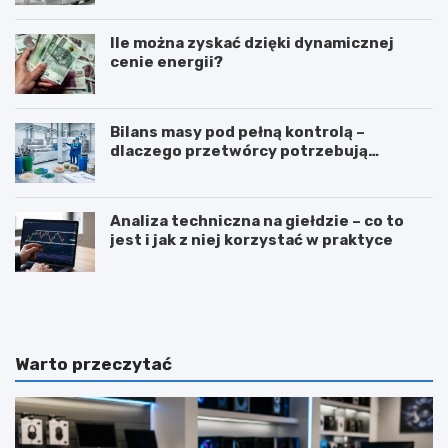
Ile można zyskać dzięki dynamicznej
cenie energii?
Bilans masy pod pełną kontrolą –
dlaczego przetwórcy potrzebują
certyfikatu ISCC PLUS?
Analiza techniczna na giełdzie – co to
jest i jak z niej korzystać w praktyce
Z
T
a
ł
w
u
ó
m
d
a
Warto przeczytać
d
c
i
z
e
e
t
n
e
i