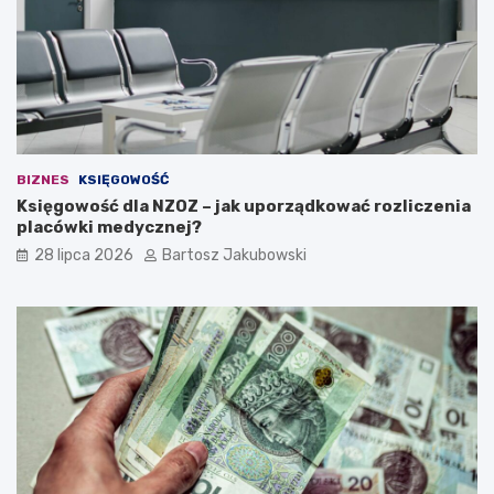
i
d
e
a
n
a
w
ł
BIZNES
KSIĘGOWOŚĆ
a
Księgowość dla NZOZ – jak uporządkować rozliczenia
s
placówki medycznej?
n
ą
28 lipca 2026
Bartosz Jakubowski
d
z
i
a
ł
a
l
n
o
ś
ć