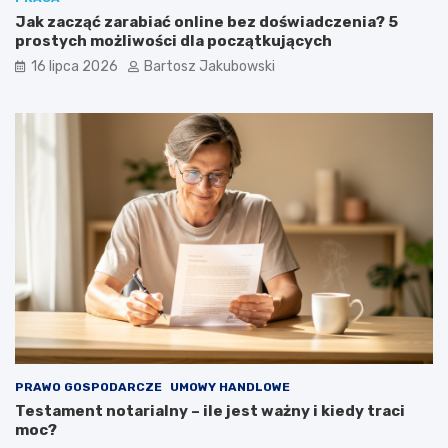
Jak zacząć zarabiać online bez doświadczenia? 5
prostych możliwości dla początkujących
16 lipca 2026
Bartosz Jakubowski
PRAWO GOSPODARCZE
UMOWY HANDLOWE
Testament notarialny – ile jest ważny i kiedy traci
moc?