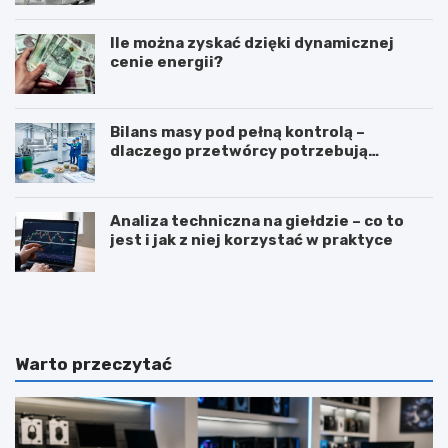
Ile można zyskać dzięki dynamicznej
cenie energii?
Bilans masy pod pełną kontrolą –
dlaczego przetwórcy potrzebują
certyfikatu ISCC PLUS?
Analiza techniczna na giełdzie – co to
jest i jak z niej korzystać w praktyce
Z
T
a
ł
w
u
ó
m
d
a
Warto przeczytać
d
c
i
z
e
e
t
n
e
i