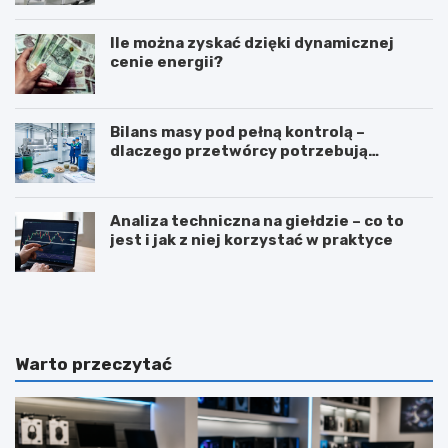
Ile można zyskać dzięki dynamicznej
cenie energii?
Bilans masy pod pełną kontrolą –
dlaczego przetwórcy potrzebują
certyfikatu ISCC PLUS?
Analiza techniczna na giełdzie – co to
jest i jak z niej korzystać w praktyce
Z
T
a
ł
w
u
ó
m
d
a
Warto przeczytać
d
c
i
z
e
e
t
n
e
i