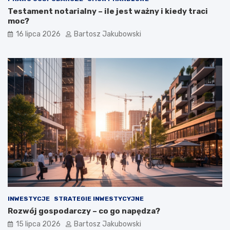
Testament notarialny – ile jest ważny i kiedy traci
moc?
16 lipca 2026
Bartosz Jakubowski
INWESTYCJE
STRATEGIE INWESTYCYJNE
Rozwój gospodarczy – co go napędza?
15 lipca 2026
Bartosz Jakubowski