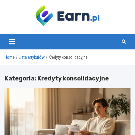
Skip
to
content
www.earn.pl
Home
Lista artykułów
Kredyty konsolidacyjne
Kategoria:
Kredyty konsolidacyjne