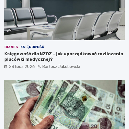
i
d
e
a
n
a
w
ł
BIZNES
KSIĘGOWOŚĆ
a
Księgowość dla NZOZ – jak uporządkować rozliczenia
s
placówki medycznej?
n
ą
28 lipca 2026
Bartosz Jakubowski
d
z
i
a
ł
a
l
n
o
ś
ć