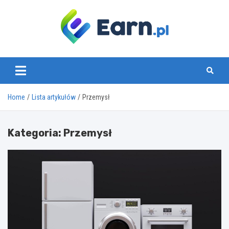
Skip
to
content
www.earn.pl
Home
Lista artykułów
Przemysł
Kategoria:
Przemysł