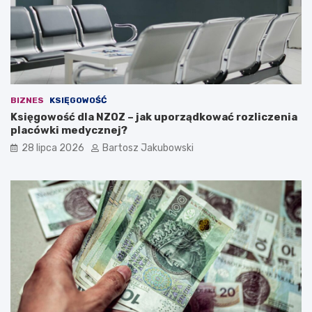
d
e
a
n
a
w
ł
BIZNES
KSIĘGOWOŚĆ
a
Księgowość dla NZOZ – jak uporządkować rozliczenia
s
placówki medycznej?
n
ą
28 lipca 2026
Bartosz Jakubowski
d
z
i
a
ł
a
l
n
o
ś
ć