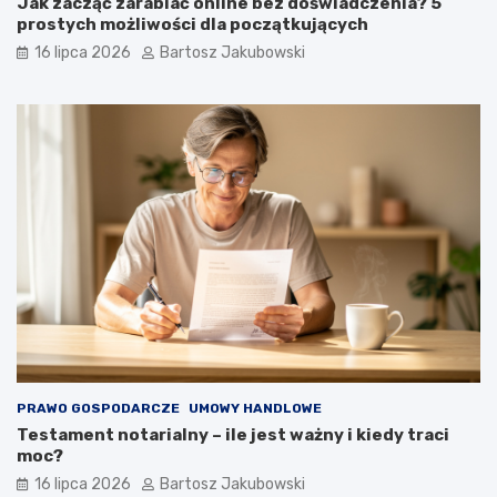
Jak zacząć zarabiać online bez doświadczenia? 5
prostych możliwości dla początkujących
16 lipca 2026
Bartosz Jakubowski
PRAWO GOSPODARCZE
UMOWY HANDLOWE
Testament notarialny – ile jest ważny i kiedy traci
moc?
16 lipca 2026
Bartosz Jakubowski