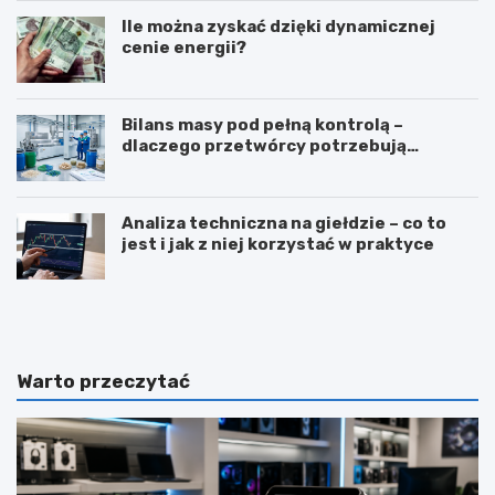
Ile można zyskać dzięki dynamicznej
cenie energii?
Bilans masy pod pełną kontrolą –
dlaczego przetwórcy potrzebują
certyfikatu ISCC PLUS?
Analiza techniczna na giełdzie – co to
jest i jak z niej korzystać w praktyce
Z
T
a
ł
w
u
ó
m
d
a
Warto przeczytać
d
c
i
z
e
e
t
n
e
i
t
e