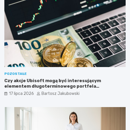
POZOSTAŁE
Czy akcje Ubisoft mogą być interesującym
elementem długoterminowego portfela
inwestycyjnego?
17 lipca 2026
Bartosz Jakubowski