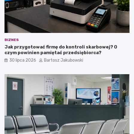
c
k
o
ó
w
w
a
j
r
a
t
k
o
o
BIZNES
w
i
Jak przygotować firmę do kontroli skarbowej? O
i
n
czym powinien pamiętać przedsiębiorca?
e
t
30 lipca 2026
Bartosz Jakubowski
d
e
z
r
i
e
e
s
ć
u
?
j
ą
c
a
i
d
e
a