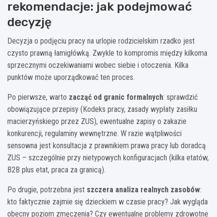
rekomendacje: jak podejmować
decyzję
Decyzja o podjęciu pracy na urlopie rodzicielskim rzadko jest
czysto prawną łamigłówką. Zwykle to kompromis między kilkoma
sprzecznymi oczekiwaniami wobec siebie i otoczenia. Kilka
punktów może uporządkować ten proces.
Po pierwsze, warto
zacząć od granic formalnych
: sprawdzić
obowiązujące przepisy (Kodeks pracy, zasady wypłaty zasiłku
macierzyńskiego przez ZUS), ewentualne zapisy o zakazie
konkurencji, regulaminy wewnętrzne. W razie wątpliwości
sensowna jest konsultacja z prawnikiem prawa pracy lub doradcą
ZUS – szczególnie przy nietypowych konfiguracjach (kilka etatów,
B2B plus etat, praca za granicą).
Po drugie, potrzebna jest
szczera analiza realnych zasobów
:
kto faktycznie zajmie się dzieckiem w czasie pracy? Jak wygląda
obecny poziom zmęczenia? Czy ewentualne problemy zdrowotne