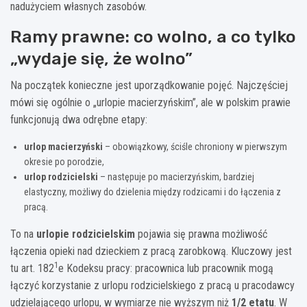
nadużyciem własnych zasobów.
Ramy prawne: co wolno, a co tylko
„wydaje się, że wolno”
Na początek konieczne jest uporządkowanie pojęć. Najczęściej
mówi się ogólnie o „urlopie macierzyńskim”, ale w polskim prawie
funkcjonują dwa odrębne etapy:
urlop macierzyński
– obowiązkowy, ściśle chroniony w pierwszym
okresie po porodzie,
urlop rodzicielski
– następuje po macierzyńskim, bardziej
elastyczny, możliwy do dzielenia między rodzicami i do łączenia z
pracą.
To na
urlopie rodzicielskim
pojawia się prawna możliwość
łączenia opieki nad dzieckiem z pracą zarobkową. Kluczowy jest
1
tu art. 182
e Kodeksu pracy: pracownica lub pracownik mogą
łączyć korzystanie z urlopu rodzicielskiego z pracą u pracodawcy
udzielającego urlopu, w wymiarze nie wyższym niż
1/2 etatu
. W