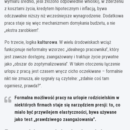
wymiaru średnio, jeśli złożono odpowiednie wnioski), w zderzeniu
z kosztami życia, kredytem hipotecznym i inflacją, bywa
odczuwalnie niższy niż wcześniejsze wynagrodzenie. Dodatkowa
praca staje się więc mechanizmem domykania budżetu, a nie
„ekstra zarobkiem”.
Po trzecie, logika
kulturowa
. W wielu środowiskach wciąż
funkcjonuje nieformalny wzorzec „idealnego pracownika”, który
jest zawsze dostępny, zaangażowany i traktuje życie prywatne
jako „obszar do zoptymalizowania”. W takim otoczeniu łączenie
urlopu z pracą jest czasem wręcz cicho oczekiwane – formalnie
nikt nie zmusza, ale sygnały są czytelne: „zdalnie coś tam
ogarniesz, prawda?”.
Formalna możliwość pracy na urlopie rodzicielskim w
niektórych firmach staje się narzędziem presji: to, co
miało być przywilejem elastyczności, bywa używane
jako test „prawdziwego zaangażowania”.