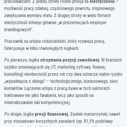
pracodawcami. Z jednej strony rośnie presja na
elastyczność
–
możliwość pracy zdalnej, częściowego powrotu, stopniowego
zwiększania wymiaru etatu. Z drugiej strony w wielu firmach
elastyczność istnieje głównie „w prezentacjach employer
brandingowych”.
Pracownik na urlopie rodzicielskim, który rozważa pracę,
funkcjonuje w kilku równoległych logikach:
Po pierwsze, logika
utrzymania pozycji zawodowej
. W branżach
szybko zmieniających się (IT, marketing cyfrowy, finanse,
konsulting) nieobecność przez rok czy dwa oznacza realne ryzyko
„wypadnięcia z obiegu” – technologicznego, biznesowego, sieci
kontaktów. Łączenie urlopu z pracą bywa w tych sektorach
traktowane nie jako fanaberia, lecz jako sposób na
minimalizowanie luki kompetencyjnej.
Po drugie, logika
presji finansowej
. Zasiłek macierzyński, nawet
przy stosunkowo korzystnych zasadach (np. 81,5% podstawy