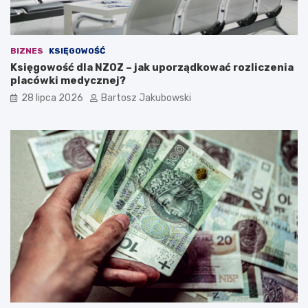
n
a
w
ł
BIZNES
KSIĘGOWOŚĆ
a
Księgowość dla NZOZ – jak uporządkować rozliczenia
s
placówki medycznej?
n
ą
28 lipca 2026
Bartosz Jakubowski
d
z
i
a
ł
a
l
n
o
ś
ć