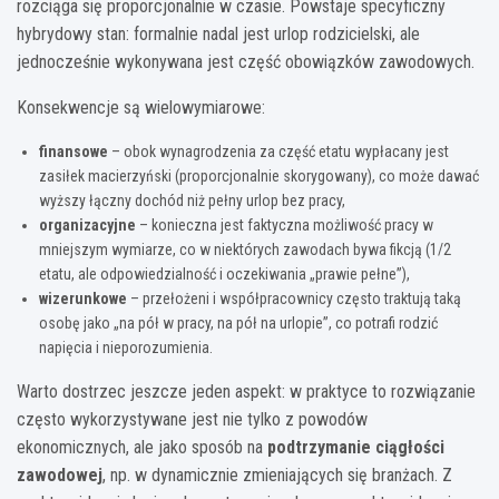
rozciąga się proporcjonalnie w czasie. Powstaje specyficzny
hybrydowy stan: formalnie nadal jest urlop rodzicielski, ale
jednocześnie wykonywana jest część obowiązków zawodowych.
Konsekwencje są wielowymiarowe:
finansowe
– obok wynagrodzenia za część etatu wypłacany jest
zasiłek macierzyński (proporcjonalnie skorygowany), co może dawać
wyższy łączny dochód niż pełny urlop bez pracy,
organizacyjne
– konieczna jest faktyczna możliwość pracy w
mniejszym wymiarze, co w niektórych zawodach bywa fikcją (1/2
etatu, ale odpowiedzialność i oczekiwania „prawie pełne”),
wizerunkowe
– przełożeni i współpracownicy często traktują taką
osobę jako „na pół w pracy, na pół na urlopie”, co potrafi rodzić
napięcia i nieporozumienia.
Warto dostrzec jeszcze jeden aspekt: w praktyce to rozwiązanie
często wykorzystywane jest nie tylko z powodów
ekonomicznych, ale jako sposób na
podtrzymanie ciągłości
zawodowej
, np. w dynamicznie zmieniających się branżach. Z