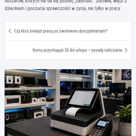
obszarów, których nie da się później „nadrobić”: zdrowia, więzi z
dzieckiem i poczucia sprawczości w życiu, nie tylko w pracy.
Nawigacja
Czy ktoś znalazł pracę po zwolnieniu dyscyplinarnym?
wpisu
Komu przysługuje 26 dni urlopu – zasady naliczania