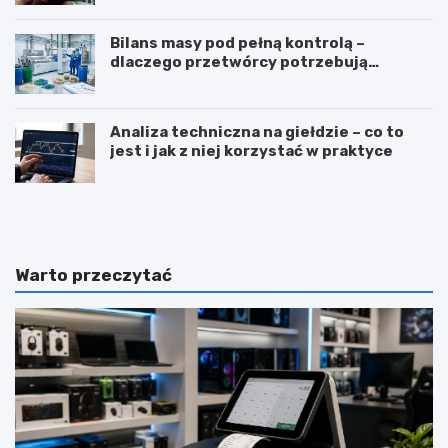
Bilans masy pod pełną kontrolą –
dlaczego przetwórcy potrzebują
certyfikatu ISCC PLUS?
Analiza techniczna na giełdzie – co to
jest i jak z niej korzystać w praktyce
Z
T
a
ł
w
u
ó
m
d
a
Warto przeczytać
d
c
i
z
e
e
t
n
e
i
t
e
y
j
k
ę
a
z
–
y