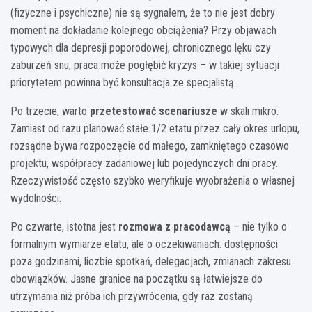
(fizyczne i psychiczne) nie są sygnałem, że to nie jest dobry
moment na dokładanie kolejnego obciążenia? Przy objawach
typowych dla depresji poporodowej, chronicznego lęku czy
zaburzeń snu, praca może pogłębić kryzys – w takiej sytuacji
priorytetem powinna być konsultacja ze specjalistą.
Po trzecie, warto
przetestować scenariusze
w skali mikro.
Zamiast od razu planować stałe 1/2 etatu przez cały okres urlopu,
rozsądne bywa rozpoczęcie od małego, zamkniętego czasowo
projektu, współpracy zadaniowej lub pojedynczych dni pracy.
Rzeczywistość często szybko weryfikuje wyobrażenia o własnej
wydolności.
Po czwarte, istotna jest
rozmowa z pracodawcą
– nie tylko o
formalnym wymiarze etatu, ale o oczekiwaniach: dostępności
poza godzinami, liczbie spotkań, delegacjach, zmianach zakresu
obowiązków. Jasne granice na początku są łatwiejsze do
utrzymania niż próba ich przywrócenia, gdy raz zostaną