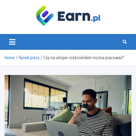
Skip
to
content
www.earn.pl
Home
Rynek pracy
Czy na urlopie rodzicielskim można pracować?