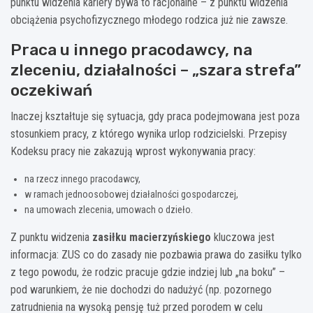
punktu widzenia kariery bywa to racjonalne – z punktu widzenia
obciążenia psychofizycznego młodego rodzica już nie zawsze.
Praca u innego pracodawcy, na
zleceniu, działalności – „szara strefa”
oczekiwań
Inaczej kształtuje się sytuacja, gdy praca podejmowana jest poza
stosunkiem pracy, z którego wynika urlop rodzicielski. Przepisy
Kodeksu pracy nie zakazują wprost wykonywania pracy:
na rzecz innego pracodawcy,
w ramach jednoosobowej działalności gospodarczej,
na umowach zlecenia, umowach o dzieło.
Z punktu widzenia
zasiłku macierzyńskiego
kluczowa jest
informacja: ZUS co do zasady nie pozbawia prawa do zasiłku tylko
z tego powodu, że rodzic pracuje gdzie indziej lub „na boku” –
pod warunkiem, że nie dochodzi do nadużyć (np. pozornego
zatrudnienia na wysoką pensję tuż przed porodem w celu