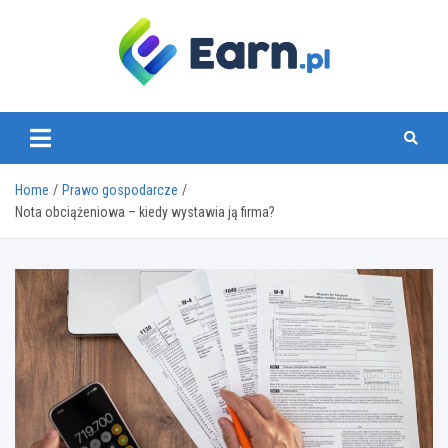
Skip
to
content
www.earn.pl
Home
Prawo gospodarcze
Nota obciążeniowa – kiedy wystawia ją firma?