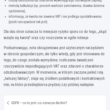
rodzaj naruszenia lub zdarzenia wywołującego obowiązek zapłaty,
metodę kalkulacji (np. procent wartości zamówienia, stawka dzienna
opóźnienia),
informację, że kwota nie zawiera VAT i nie podlega opodatkowaniu
(jeżeli rzeczywiście tak jest).
Dla obu stron oznacza to mniejsze ryzyko sporu co do tego, „skąd
wzięła się kwota” oraz czy roszczenie w ogóle istnieje.
Podsumowując, nota obciążeniowa jest użytecznym narzędziem
w obrocie gospodarczym, ale tylko wtedy, gdy jest stosowana do
tego, do czego została wymyślona: rozliczania świadczeń
rzeczywiście niepodlegających VAT oraz zdarzeń o charakterze
odszkodowawczym. W momencie, w którym zaczyna pełnić rolę
„tańszej faktury”, staje się źródłem podatkowych i kontraktowych
min, na które przedsiębiorca prędzej czy później nadepnie.
Nawigacja
GDPR – co to jest i co oznacza dla firm?
wpisu