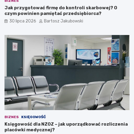
BIZNES
w
i
Jak przygotować firmę do kontroli skarbowej? O
i
n
czym powinien pamiętać przedsiębiorca?
e
t
30 lipca 2026
Bartosz Jakubowski
d
e
z
r
i
e
e
s
ć
u
?
j
ą
c
a
i
d
e
a
n
a
w
ł
BIZNES
KSIĘGOWOŚĆ
a
Księgowość dla NZOZ – jak uporządkować rozliczenia
s
placówki medycznej?
n