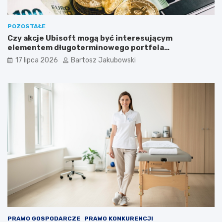
POZOSTAŁE
Czy akcje Ubisoft mogą być interesującym
elementem długoterminowego portfela
inwestycyjnego?
17 lipca 2026
Bartosz Jakubowski
PRAWO GOSPODARCZE
PRAWO KONKURENCJI