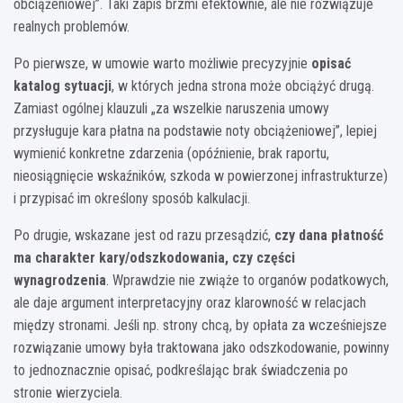
obciążeniowej”. Taki zapis brzmi efektownie, ale nie rozwiązuje
realnych problemów.
Po pierwsze, w umowie warto możliwie precyzyjnie
opisać
katalog sytuacji
, w których jedna strona może obciążyć drugą.
Zamiast ogólnej klauzuli „za wszelkie naruszenia umowy
przysługuje kara płatna na podstawie noty obciążeniowej”, lepiej
wymienić konkretne zdarzenia (opóźnienie, brak raportu,
nieosiągnięcie wskaźników, szkoda w powierzonej infrastrukturze)
i przypisać im określony sposób kalkulacji.
Po drugie, wskazane jest od razu przesądzić,
czy dana płatność
ma charakter kary/odszkodowania, czy części
wynagrodzenia
. Wprawdzie nie zwiąże to organów podatkowych,
ale daje argument interpretacyjny oraz klarowność w relacjach
między stronami. Jeśli np. strony chcą, by opłata za wcześniejsze
rozwiązanie umowy była traktowana jako odszkodowanie, powinny
to jednoznacznie opisać, podkreślając brak świadczenia po
stronie wierzyciela.