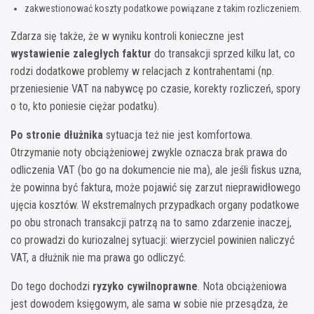
zakwestionować koszty podatkowe powiązane z takim rozliczeniem.
Zdarza się także, że w wyniku kontroli konieczne jest
wystawienie zaległych faktur
do transakcji sprzed kilku lat, co
rodzi dodatkowe problemy w relacjach z kontrahentami (np.
przeniesienie VAT na nabywcę po czasie, korekty rozliczeń, spory
o to, kto poniesie ciężar podatku).
Po stronie dłużnika
sytuacja też nie jest komfortowa.
Otrzymanie noty obciążeniowej zwykle oznacza brak prawa do
odliczenia VAT (bo go na dokumencie nie ma), ale jeśli fiskus uzna,
że powinna być faktura, może pojawić się zarzut nieprawidłowego
ujęcia kosztów. W ekstremalnych przypadkach organy podatkowe
po obu stronach transakcji patrzą na to samo zdarzenie inaczej,
co prowadzi do kuriozalnej sytuacji: wierzyciel powinien naliczyć
VAT, a dłużnik nie ma prawa go odliczyć.
Do tego dochodzi
ryzyko cywilnoprawne
. Nota obciążeniowa
jest dowodem księgowym, ale sama w sobie nie przesądza, że