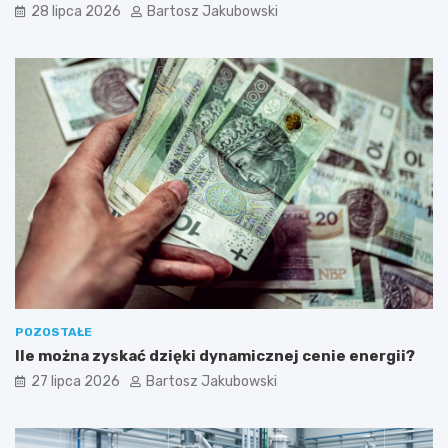
ą
28 lipca 2026
Bartosz Jakubowski
d
z
i
a
ł
a
l
n
o
ś
ć
POZOSTAŁE
Ile można zyskać dzięki dynamicznej cenie energii?
27 lipca 2026
Bartosz Jakubowski