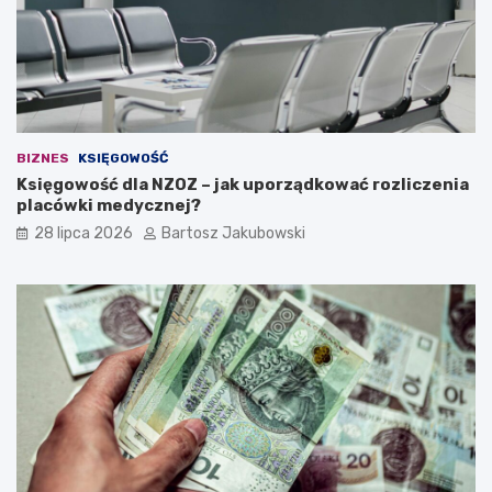
d
e
a
n
a
w
ł
BIZNES
KSIĘGOWOŚĆ
a
Księgowość dla NZOZ – jak uporządkować rozliczenia
s
placówki medycznej?
n
ą
28 lipca 2026
Bartosz Jakubowski
d
z
i
a
ł
a
l
n
o
ś
ć