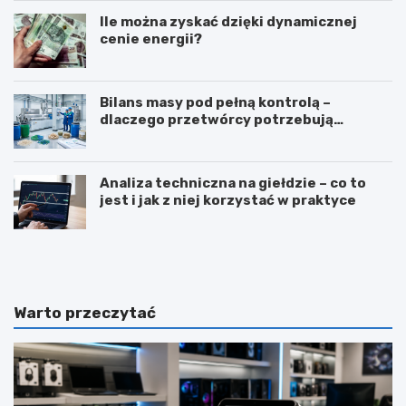
Ile można zyskać dzięki dynamicznej
cenie energii?
Bilans masy pod pełną kontrolą –
dlaczego przetwórcy potrzebują
certyfikatu ISCC PLUS?
Analiza techniczna na giełdzie – co to
jest i jak z niej korzystać w praktyce
Z
T
a
ł
w
u
ó
m
d
a
Warto przeczytać
d
c
i
z
e
e
t
n
e
i
t
e