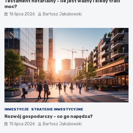
Testament notarialny – ile jest ważny i kiedy traci
moc?
16 lipca 2026
Bartosz Jakubowski
INWESTYCJE
STRATEGIE INWESTYCYJNE
Rozwój gospodarczy – co go napędza?
15 lipca 2026
Bartosz Jakubowski