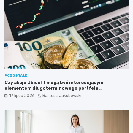
POZOSTAŁE
Czy akcje Ubisoft mogą być interesującym
elementem długoterminowego portfela
inwestycyjnego?
17 lipca 2026
Bartosz Jakubowski