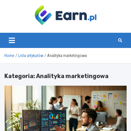
Skip
to
content
www.earn.pl
Home
Lista artykułów
Analityka marketingowa
Kategoria:
Analityka marketingowa