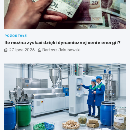
ć
POZOSTAŁE
Ile można zyskać dzięki dynamicznej cenie energii?
27 lipca 2026
Bartosz Jakubowski