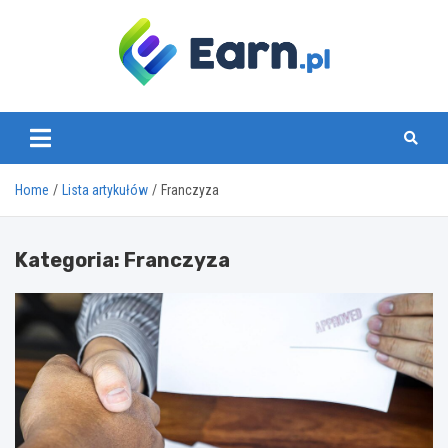
Skip
to
content
www.earn.pl
Home
Lista artykułów
Franczyza
Kategoria:
Franczyza