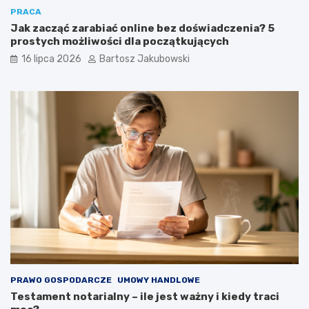
PRACA
Jak zacząć zarabiać online bez doświadczenia? 5
prostych możliwości dla początkujących
16 lipca 2026
Bartosz Jakubowski
PRAWO GOSPODARCZE
UMOWY HANDLOWE
Testament notarialny – ile jest ważny i kiedy traci