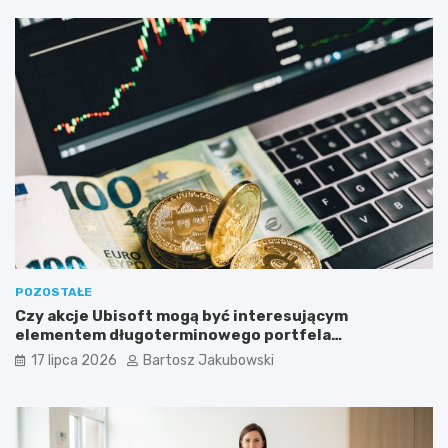
POZOSTAŁE
Czy akcje Ubisoft mogą być interesującym
elementem długoterminowego portfela
inwestycyjnego?
17 lipca 2026
Bartosz Jakubowski