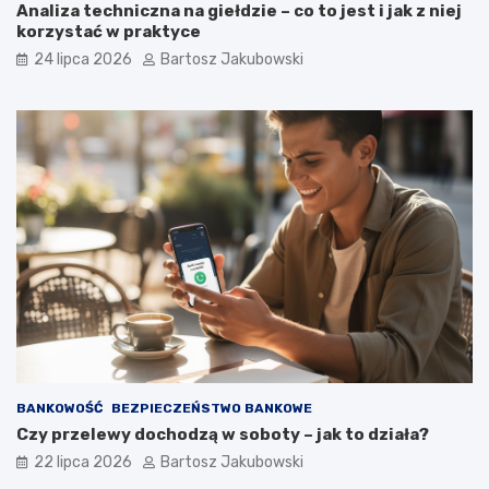
Analiza techniczna na giełdzie – co to jest i jak z niej
korzystać w praktyce
24 lipca 2026
Bartosz Jakubowski
BANKOWOŚĆ
BEZPIECZEŃSTWO BANKOWE
Czy przelewy dochodzą w soboty – jak to działa?
22 lipca 2026
Bartosz Jakubowski