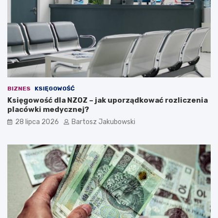
a
i
d
e
a
n
a
w
ł
BIZNES
KSIĘGOWOŚĆ
a
Księgowość dla NZOZ – jak uporządkować rozliczenia
s
placówki medycznej?
n
ą
28 lipca 2026
Bartosz Jakubowski
d
z
i
a
ł
a
l
n
o
ś