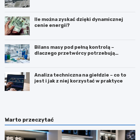
Ile można zyskać dzięki dynamicznej
cenie energii?
Bilans masy pod pełną kontrolą –
dlaczego przetwórcy potrzebują
certyfikatu ISCC PLUS?
Analiza techniczna na giełdzie – co to
jest i jak z niej korzystać w praktyce
Z
T
a
ł
w
u
ó
m
d
a
Warto przeczytać
d
c
i
z
e
e
t
n