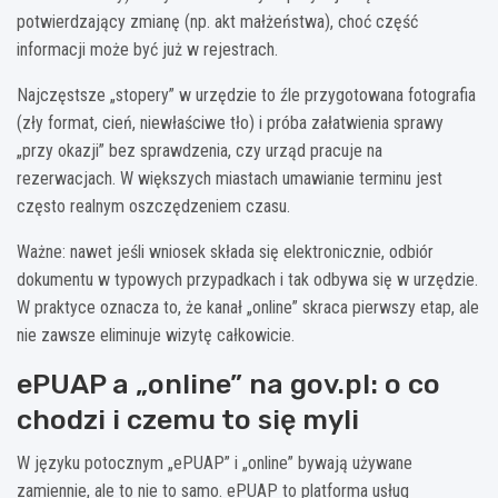
potwierdzający zmianę (np. akt małżeństwa), choć część
informacji może być już w rejestrach.
Najczęstsze „stopery” w urzędzie to źle przygotowana fotografia
(zły format, cień, niewłaściwe tło) i próba załatwienia sprawy
„przy okazji” bez sprawdzenia, czy urząd pracuje na
rezerwacjach. W większych miastach umawianie terminu jest
często realnym oszczędzeniem czasu.
Ważne: nawet jeśli wniosek składa się elektronicznie, odbiór
dokumentu w typowych przypadkach i tak odbywa się w urzędzie.
W praktyce oznacza to, że kanał „online” skraca pierwszy etap, ale
nie zawsze eliminuje wizytę całkowicie.
ePUAP a „online” na gov.pl: o co
chodzi i czemu to się myli
W języku potocznym „ePUAP” i „online” bywają używane
zamiennie, ale to nie to samo. ePUAP to platforma usług