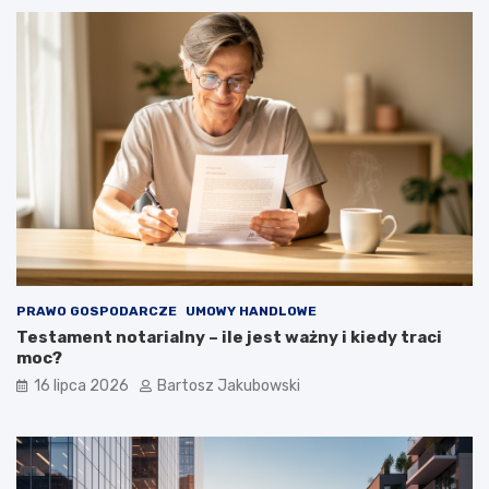
PRAWO GOSPODARCZE
UMOWY HANDLOWE
Testament notarialny – ile jest ważny i kiedy traci
moc?
16 lipca 2026
Bartosz Jakubowski