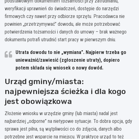
podstawowym dokumentem tożsamości przy zatrudnianiu,
weryfikacji uprawnień do świadczeń, dostępie do narzędzi
firmowych czy nawet przy odbiorze sprzętu. Pracodawca nie
powinien „przetrzymywać” dowodu, ale może potrzebować
potwierdzenia tożsamości i danych do umowy – brak ważnego
dokumentu potrafi utrudnić start pracy w pierwszym dniu.
Utrata dowodu to nie „wymiana”. Najpierw trzeba go
unieważnić/zawiesić
(zgłoszenie utraty), dopiero
potem składa się
wniosek o nowy dowód
.
Urząd gminy/miasta:
najpewniejsza ścieżka i dla kogo
jest obowiązkowa
Złożenie wniosku w urzędzie gminy (lub miasta) nadal jest
najbardziej „odporne” na nietypowe sytuacje. To dobra opcja, gdy
sprawa jest pilna, są wątpliwości co do zdjęcia, danych albo
potrzebne jest wsparcie na miejscu. W praktyce urząd to też