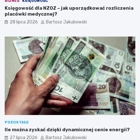
BIZNES
KSIĘGOWOŚĆ
a
Księgowość dla NZOZ – jak uporządkować rozliczenia
s
placówki medycznej?
n
ą
28 lipca 2026
Bartosz Jakubowski
d
z
i
a
ł
a
l
n
o
ś
ć
POZOSTAŁE
Ile można zyskać dzięki dynamicznej cenie energii?
27 lipca 2026
Bartosz Jakubowski