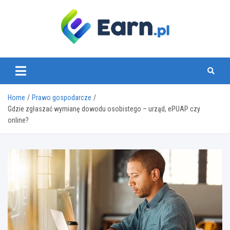
Skip
to
content
www.earn.pl
Home
Prawo gospodarcze
Gdzie zgłaszać wymianę dowodu osobistego – urząd, ePUAP czy
online?