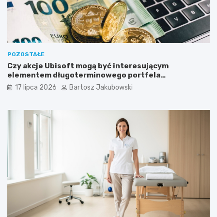
POZOSTAŁE
Czy akcje Ubisoft mogą być interesującym
elementem długoterminowego portfela
inwestycyjnego?
17 lipca 2026
Bartosz Jakubowski