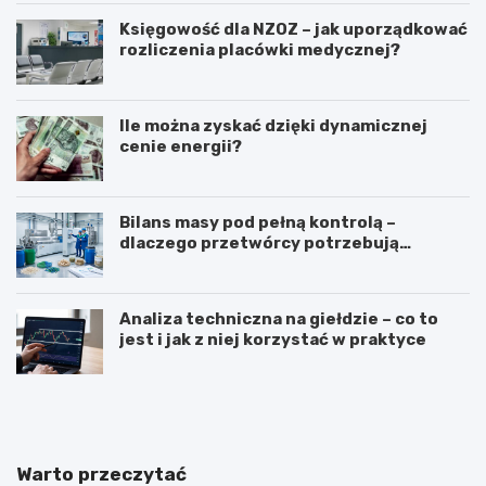
Księgowość dla NZOZ – jak uporządkować
rozliczenia placówki medycznej?
Ile można zyskać dzięki dynamicznej
cenie energii?
Bilans masy pod pełną kontrolą –
dlaczego przetwórcy potrzebują
certyfikatu ISCC PLUS?
Analiza techniczna na giełdzie – co to
jest i jak z niej korzystać w praktyce
Z
T
a
ł
w
u
ó
m
d
a
Warto przeczytać
d
c