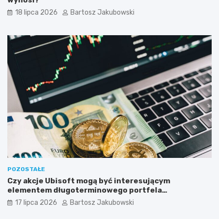
18 lipca 2026
Bartosz Jakubowski
POZOSTAŁE
Czy akcje Ubisoft mogą być interesującym
elementem długoterminowego portfela
inwestycyjnego?
17 lipca 2026
Bartosz Jakubowski