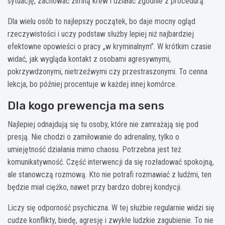
sytuację, zachować zimną krew i działać zgodnie z procedurą.
Dla wielu osób to najlepszy początek, bo daje mocny ogląd
rzeczywistości i uczy podstaw służby lepiej niż najbardziej
efektowne opowieści o pracy „w kryminalnym”. W krótkim czasie
widać, jak wygląda kontakt z osobami agresywnymi,
pokrzywdzonymi, nietrzeźwymi czy przestraszonymi. To cenna
lekcja, bo później procentuje w każdej innej komórce.
Dla kogo prewencja ma sens
Najlepiej odnajdują się tu osoby, które nie zamrażają się pod
presją. Nie chodzi o zamiłowanie do adrenaliny, tylko o
umiejętność działania mimo chaosu. Potrzebna jest też
komunikatywność. Część interwencji da się rozładować spokojną,
ale stanowczą rozmową. Kto nie potrafi rozmawiać z ludźmi, ten
będzie miał ciężko, nawet przy bardzo dobrej kondycji.
Liczy się odporność psychiczna. W tej służbie regularnie widzi się
cudze konflikty, biedę, agresję i zwykłe ludzkie zagubienie. To nie