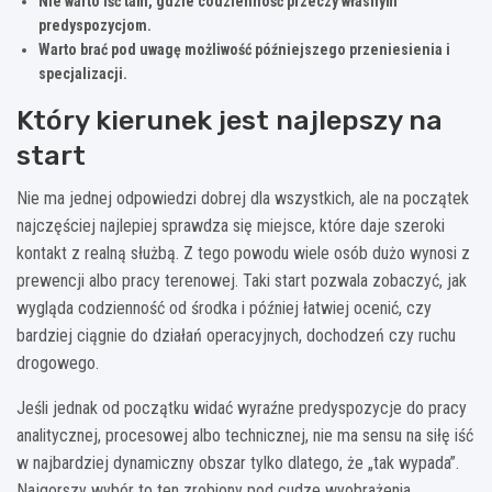
Nie warto iść tam, gdzie codzienność przeczy własnym
predyspozycjom.
Warto brać pod uwagę możliwość późniejszego przeniesienia i
specjalizacji.
Który kierunek jest najlepszy na
start
Nie ma jednej odpowiedzi dobrej dla wszystkich, ale na początek
najczęściej najlepiej sprawdza się miejsce, które daje szeroki
kontakt z realną służbą. Z tego powodu wiele osób dużo wynosi z
prewencji albo pracy terenowej. Taki start pozwala zobaczyć, jak
wygląda codzienność od środka i później łatwiej ocenić, czy
bardziej ciągnie do działań operacyjnych, dochodzeń czy ruchu
drogowego.
Jeśli jednak od początku widać wyraźne predyspozycje do pracy
analitycznej, procesowej albo technicznej, nie ma sensu na siłę iść
w najbardziej dynamiczny obszar tylko dlatego, że „tak wypada”.
Najgorszy wybór to ten zrobiony pod cudze wyobrażenia.