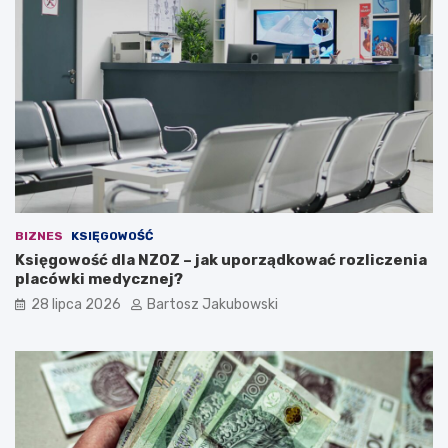
?
j
ą
c
a
i
d
e
a
n
a
w
ł
BIZNES
KSIĘGOWOŚĆ
a
Księgowość dla NZOZ – jak uporządkować rozliczenia
s
placówki medycznej?
n
ą
28 lipca 2026
Bartosz Jakubowski
d
z
i
a
ł
a
l