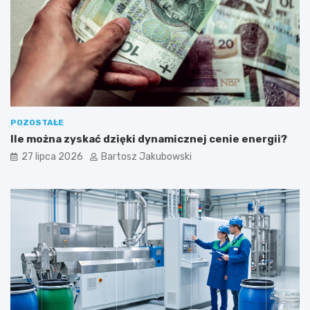
n
o
ś
ć
POZOSTAŁE
Ile można zyskać dzięki dynamicznej cenie energii?
27 lipca 2026
Bartosz Jakubowski