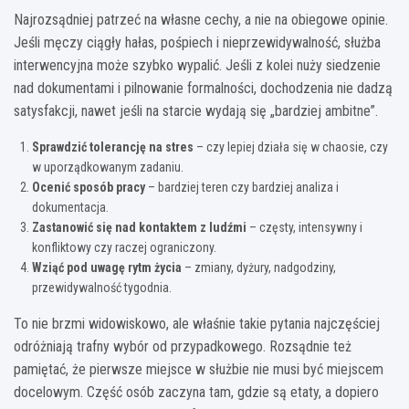
Najrozsądniej patrzeć na własne cechy, a nie na obiegowe opinie.
Jeśli męczy ciągły hałas, pośpiech i nieprzewidywalność, służba
interwencyjna może szybko wypalić. Jeśli z kolei nuży siedzenie
nad dokumentami i pilnowanie formalności, dochodzenia nie dadzą
satysfakcji, nawet jeśli na starcie wydają się „bardziej ambitne”.
Sprawdzić tolerancję na stres
– czy lepiej działa się w chaosie, czy
w uporządkowanym zadaniu.
Ocenić sposób pracy
– bardziej teren czy bardziej analiza i
dokumentacja.
Zastanowić się nad kontaktem z ludźmi
– częsty, intensywny i
konfliktowy czy raczej ograniczony.
Wziąć pod uwagę rytm życia
– zmiany, dyżury, nadgodziny,
przewidywalność tygodnia.
To nie brzmi widowiskowo, ale właśnie takie pytania najczęściej
odróżniają trafny wybór od przypadkowego. Rozsądnie też
pamiętać, że pierwsze miejsce w służbie nie musi być miejscem
docelowym. Część osób zaczyna tam, gdzie są etaty, a dopiero