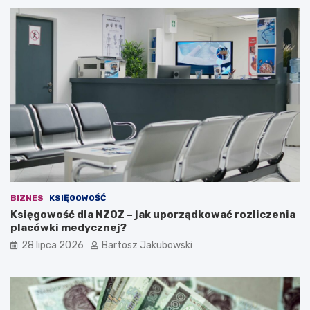
i
e
e
s
ć
u
?
j
ą
c
a
i
d
e
a
n
a
w
ł
BIZNES
KSIĘGOWOŚĆ
a
Księgowość dla NZOZ – jak uporządkować rozliczenia
s
placówki medycznej?
n
ą
28 lipca 2026
Bartosz Jakubowski
d
z
i
a
ł