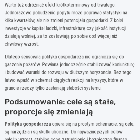
Warto też odróżniać efekt krótkoterminowy od trwałego.
Jednorazowe pobudzenie popytu może poprawić statystyki na
kilka kwartałów, ale nie zmieni potencjału gospodarki. Z kolei
inwestycje w kapitał ludzki, infrastrukturę czy jakość instytucji
działają wolniej, za to zostawiają po sobie coś więcej niż
chwilowy wzrost.
Dlatego sensowna polityka gospodarcza nie ogranicza się do
gaszenia pożarów. Powinna jednocześnie stabilizować koniunkturę
i budować warunki do rozwoju w dłuższym horyzoncie. Bez tego
łatwo wpaść w schemat ciągłych reakcji na kryzysy, które w
gruncie rzeczy tylko zasłaniają słabości systemu.
Podsumowanie: cele są stałe,
proporcje się zmieniają
Polityka gospodarcza
opiera się na prostym schemacie: są cele,
są narzędzia i są skutki uboczne. Do najważniejszych celów
należą wzrost, stabilne ceny, zatrudnienie i bezpieczne finanse