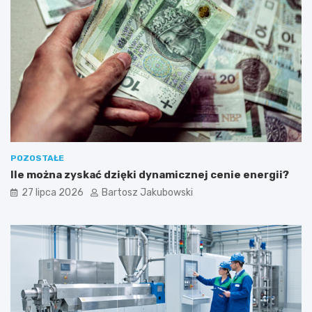
a
l
n
o
ś
ć
POZOSTAŁE
Ile można zyskać dzięki dynamicznej cenie energii?
27 lipca 2026
Bartosz Jakubowski