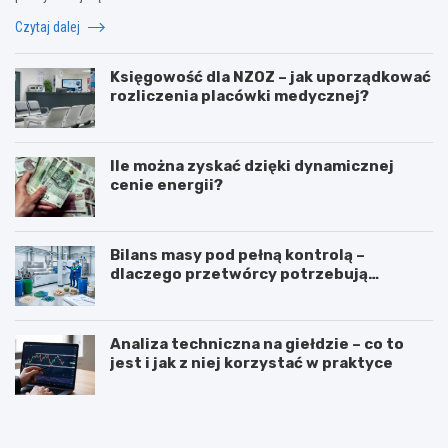
Czytaj dalej
Księgowość dla NZOZ – jak uporządkować
rozliczenia placówki medycznej?
Ile można zyskać dzięki dynamicznej
cenie energii?
Bilans masy pod pełną kontrolą –
dlaczego przetwórcy potrzebują
certyfikatu ISCC PLUS?
Analiza techniczna na giełdzie – co to
jest i jak z niej korzystać w praktyce
Z
T
a
ł
w
u