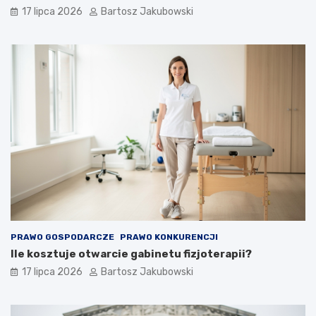
inwestycyjnego?
17 lipca 2026
Bartosz Jakubowski
PRAWO GOSPODARCZE
PRAWO KONKURENCJI
Ile kosztuje otwarcie gabinetu fizjoterapii?
17 lipca 2026
Bartosz Jakubowski