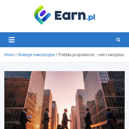
Skip
to
content
www.earn.pl
Home
Strategie inwestycyjne
Polityka gospodarcza – cele i narzędzia