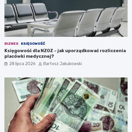
i
d
e
a
n
a
w
ł
BIZNES
KSIĘGOWOŚĆ
a
Księgowość dla NZOZ – jak uporządkować rozliczenia
s
placówki medycznej?
n
ą
28 lipca 2026
Bartosz Jakubowski
d
z
i
a
ł
a
l
n
o
ś
ć