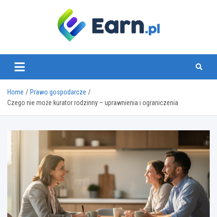
Skip
to
content
www.earn.pl
Home
Prawo gospodarcze
Czego nie może kurator rodzinny – uprawnienia i ograniczenia