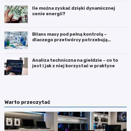
Ile można zyskać dzięki dynamicznej
cenie energii?
Bilans masy pod pełną kontrolą –
dlaczego przetwórcy potrzebują
certyfikatu ISCC PLUS?
Analiza techniczna na giełdzie – co to
jest i jak z niej korzystać w praktyce
Z
T
a
ł
w
u
ó
m
d
a
Warto przeczytać
d
c
i
z
e
e
t
n
e
i
t
e