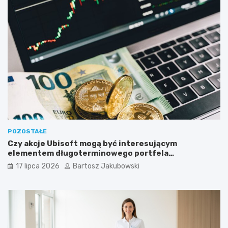
POZOSTAŁE
Czy akcje Ubisoft mogą być interesującym
elementem długoterminowego portfela
inwestycyjnego?
17 lipca 2026
Bartosz Jakubowski