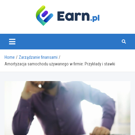
Skip
to
content
www.earn.pl
Home
Zarządzanie finansami
Amortyzacja samochodu używanego w firmie: Przykłady i stawki