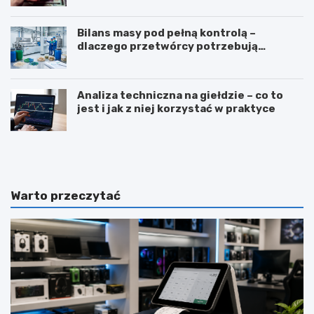
Bilans masy pod pełną kontrolą –
dlaczego przetwórcy potrzebują
certyfikatu ISCC PLUS?
Analiza techniczna na giełdzie – co to
jest i jak z niej korzystać w praktyce
Z
T
a
ł
w
u
ó
m
d
a
Warto przeczytać
d
c
i
z
e
e
t
n
e
i
t
e
y
j
k
ę
a
z