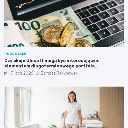
POZOSTAŁE
Czy akcje Ubisoft mogą być interesującym
elementem długoterminowego portfela
inwestycyjnego?
17 lipca 2026
Bartosz Jakubowski