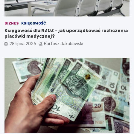
n
a
w
ł
BIZNES
KSIĘGOWOŚĆ
a
Księgowość dla NZOZ – jak uporządkować rozliczenia
s
placówki medycznej?
n
ą
28 lipca 2026
Bartosz Jakubowski
d
z
i
a
ł
a
l
n
o
ś
ć