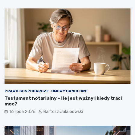
PRAWO GOSPODARCZE
UMOWY HANDLOWE
Testament notarialny – ile jest ważny i kiedy traci
moc?
16 lipca 2026
Bartosz Jakubowski