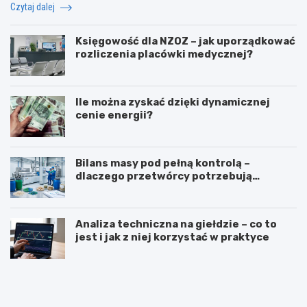
Czytaj dalej
Księgowość dla NZOZ – jak uporządkować
rozliczenia placówki medycznej?
Ile można zyskać dzięki dynamicznej
cenie energii?
Bilans masy pod pełną kontrolą –
dlaczego przetwórcy potrzebują
certyfikatu ISCC PLUS?
Analiza techniczna na giełdzie – co to
jest i jak z niej korzystać w praktyce
Z
T
a
ł
w
u
ó
m