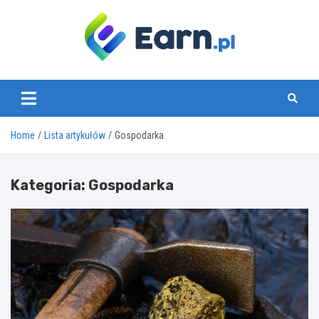
Skip
to
content
www.earn.pl
Home
Lista artykułów
Gospodarka
Kategoria:
Gospodarka