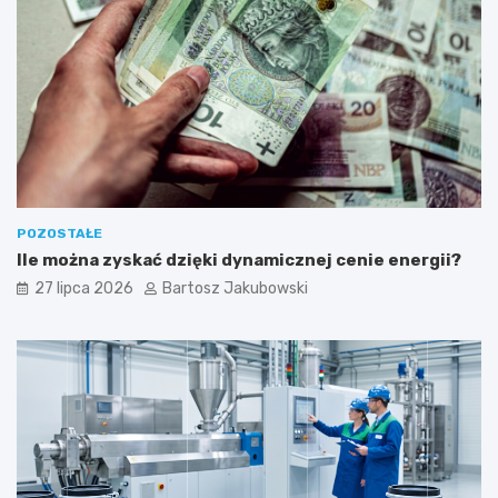
l
n
o
ś
ć
POZOSTAŁE
Ile można zyskać dzięki dynamicznej cenie energii?
27 lipca 2026
Bartosz Jakubowski