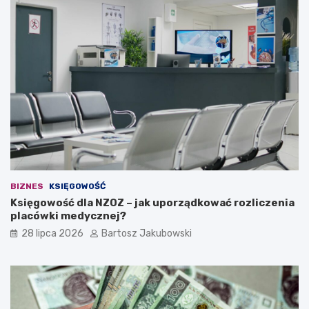
e
s
ć
u
?
j
ą
c
a
i
d
e
a
n
a
w
ł
BIZNES
KSIĘGOWOŚĆ
a
Księgowość dla NZOZ – jak uporządkować rozliczenia
s
placówki medycznej?
n
ą
28 lipca 2026
Bartosz Jakubowski
d
z
i
a
ł
a