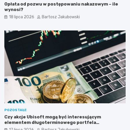
Opłata od pozwu w postępowaniu nakazowym – ile
wynosi?
18 lipca 2026
Bartosz Jakubowski
POZOSTAŁE
Czy akcje Ubisoft mogą być interesującym
elementem długoterminowego portfela
inwestycyjnego?
17 lipca 2026
Bartosz Jakubowski