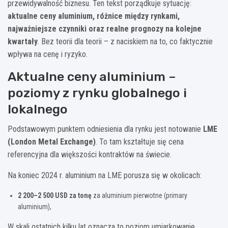
przewidywalność biznesu. Ten tekst porządkuje sytuację:
aktualne ceny aluminium, różnice między rynkami,
najważniejsze czynniki oraz realne prognozy na kolejne
kwartały
. Bez teorii dla teorii – z naciskiem na to, co faktycznie
wpływa na cenę i ryzyko.
Aktualne ceny aluminium –
poziomy z rynku globalnego i
lokalnego
Podstawowym punktem odniesienia dla rynku jest notowanie
LME
(London Metal Exchange)
. To tam kształtuje się cena
referencyjna dla większości kontraktów na świecie.
Na koniec 2024 r. aluminium na LME porusza się w okolicach:
2 200–2 500 USD za tonę
za aluminium pierwotne (primary
aluminium),
W skali ostatnich kilku lat oznacza to poziom umiarkowanie