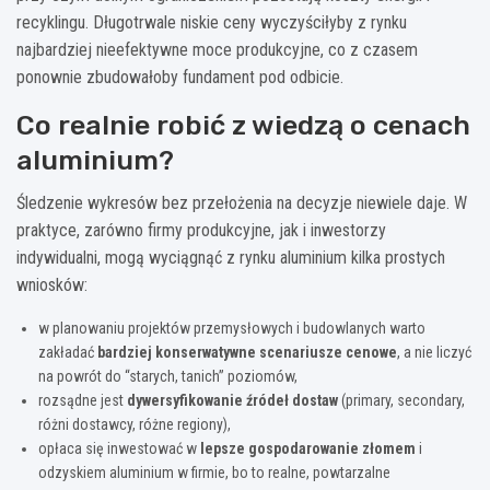
recyklingu. Długotrwale niskie ceny wyczyściłyby z rynku
najbardziej nieefektywne moce produkcyjne, co z czasem
ponownie zbudowałoby fundament pod odbicie.
Co realnie robić z wiedzą o cenach
aluminium?
Śledzenie wykresów bez przełożenia na decyzje niewiele daje. W
praktyce, zarówno firmy produkcyjne, jak i inwestorzy
indywidualni, mogą wyciągnąć z rynku aluminium kilka prostych
wniosków:
w planowaniu projektów przemysłowych i budowlanych warto
zakładać
bardziej konserwatywne scenariusze cenowe
, a nie liczyć
na powrót do “starych, tanich” poziomów,
rozsądne jest
dywersyfikowanie źródeł dostaw
(primary, secondary,
różni dostawcy, różne regiony),
opłaca się inwestować w
lepsze gospodarowanie złomem
i
odzyskiem aluminium w firmie, bo to realne, powtarzalne