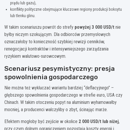
prądu lub gazu),
konflikty polityczne obejmujące kluczowe regiony produkcji boksytu
lub tlenku glinu.
W takim scenariuszu powrót do strefy
powyżej 3 000 USD/t
nie
byłby niczym szokującym. Dla odbiorców przemysłowych
oznaczałoby to konieczność szybkiej rewizji cenników,
renegocjacji kontraktów i intensywniejszego zarządzania
ryzykiem walutowo-surowcowym.
Scenariusz pesymistyczny: presja
spowolnienia gospodarczego
Nie można też wykluczać wariantu bardziej “deflacyjnego” –
głębszego spowolnienia gospodarczego w strefie euro, USA czy
Chinach. W takim otoczeniu popyt na aluminium wyhamowałby
mocniej, a producenci walczyliby o zbyt, ścinając marże.
Efektem mogłoby być zejście w okolice
2 000 USD/t lub niżej
,
przy czym dolnym ograniczeniem pozostają koszty energii i