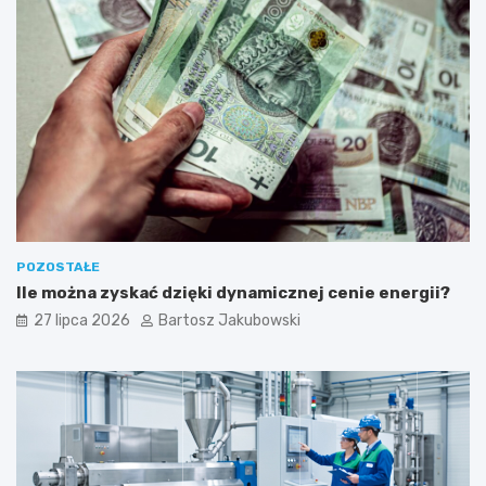
ł
a
l
n
o
ś
ć
POZOSTAŁE
Ile można zyskać dzięki dynamicznej cenie energii?
27 lipca 2026
Bartosz Jakubowski