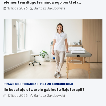
elementem długoterminowego portfela
inwestycyjnego?
17 lipca 2026
Bartosz Jakubowski
PRAWO GOSPODARCZE
PRAWO KONKURENCJI
Ile kosztuje otwarcie gabinetu fizjoterapii?
17 lipca 2026
Bartosz Jakubowski