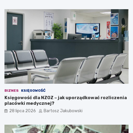
z
r
i
e
e
s
ć
u
?
j
ą
c
a
i
d
e
a
n
a
w
ł
BIZNES
KSIĘGOWOŚĆ
a
Księgowość dla NZOZ – jak uporządkować rozliczenia
s
placówki medycznej?
n
ą
28 lipca 2026
Bartosz Jakubowski
d
z
i
a