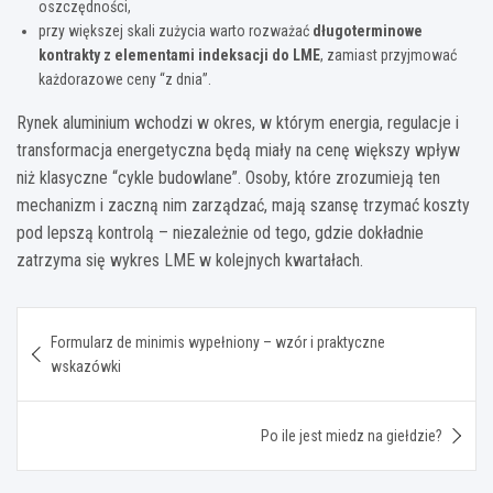
oszczędności,
przy większej skali zużycia warto rozważać
długoterminowe
kontrakty z elementami indeksacji do LME
, zamiast przyjmować
każdorazowe ceny “z dnia”.
Rynek aluminium wchodzi w okres, w którym energia, regulacje i
transformacja energetyczna będą miały na cenę większy wpływ
niż klasyczne “cykle budowlane”. Osoby, które zrozumieją ten
mechanizm i zaczną nim zarządzać, mają szansę trzymać koszty
pod lepszą kontrolą – niezależnie od tego, gdzie dokładnie
zatrzyma się wykres LME w kolejnych kwartałach.
Nawigacja
Formularz de minimis wypełniony – wzór i praktyczne
wpisu
wskazówki
Po ile jest miedz na giełdzie?