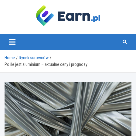
Skip
to
content
www.earn.pl
Home
Rynek surowców
Po ile jest aluminium – aktualne ceny i prognozy