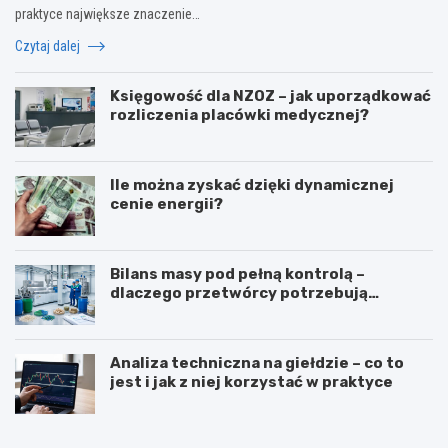
praktyce największe znaczenie…
Czytaj dalej
Księgowość dla NZOZ – jak uporządkować
rozliczenia placówki medycznej?
Ile można zyskać dzięki dynamicznej
cenie energii?
Bilans masy pod pełną kontrolą –
dlaczego przetwórcy potrzebują
certyfikatu ISCC PLUS?
Analiza techniczna na giełdzie – co to
jest i jak z niej korzystać w praktyce
Z
T
a
ł