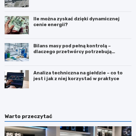
Ile można zyskać dzięki dynamicznej
cenie energii?
Bilans masy pod pełną kontrolą –
dlaczego przetwórcy potrzebują
certyfikatu ISCC PLUS?
Analiza techniczna na giełdzie – co to
jest i jak z niej korzystać w praktyce
Z
T
a
ł
w
u
ó
m
d
a
Warto przeczytać
d
c
i
z
e
e
t
n