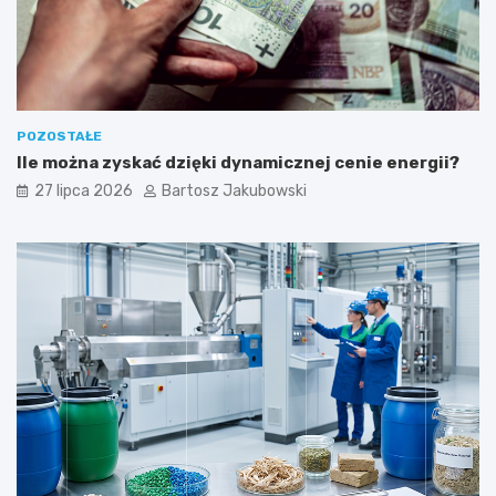
ć
POZOSTAŁE
Ile można zyskać dzięki dynamicznej cenie energii?
27 lipca 2026
Bartosz Jakubowski