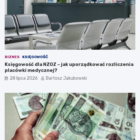
a
i
d
e
a
n
a
w
ł
BIZNES
KSIĘGOWOŚĆ
a
Księgowość dla NZOZ – jak uporządkować rozliczenia
s
placówki medycznej?
n
ą
28 lipca 2026
Bartosz Jakubowski
d
z
i
a
ł
a
l
n
o
ś