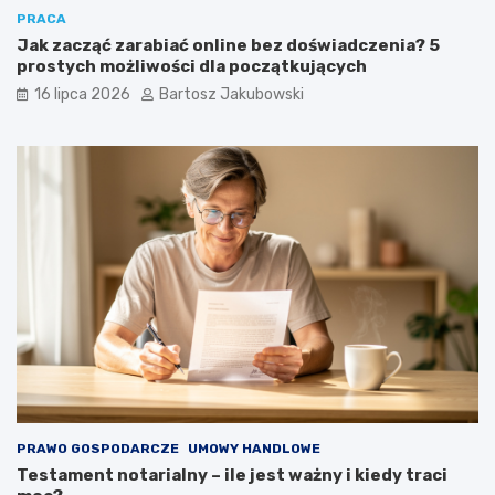
PRACA
Jak zacząć zarabiać online bez doświadczenia? 5
prostych możliwości dla początkujących
16 lipca 2026
Bartosz Jakubowski
PRAWO GOSPODARCZE
UMOWY HANDLOWE
Testament notarialny – ile jest ważny i kiedy traci