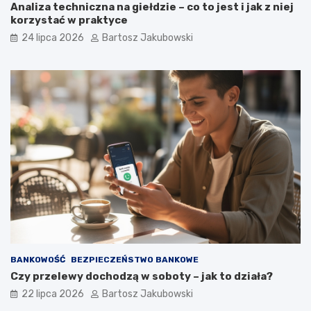
Analiza techniczna na giełdzie – co to jest i jak z niej
korzystać w praktyce
24 lipca 2026
Bartosz Jakubowski
BANKOWOŚĆ
BEZPIECZEŃSTWO BANKOWE
Czy przelewy dochodzą w soboty – jak to działa?
22 lipca 2026
Bartosz Jakubowski