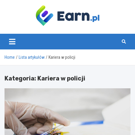
Skip
to
content
www.earn.pl
Home
Lista artykułów
Kariera w policji
Kategoria:
Kariera w policji