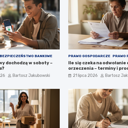
BEZPIECZEŃSTWO BANKOWE
PRAWO GOSPODARCZE
PRAWO 
wy dochodzą w soboty –
Ile się czeka na odwołanie
a?
orzeczenia – terminy i pr
026
Bartosz Jakubowski
21 lipca 2026
Bartosz Ja