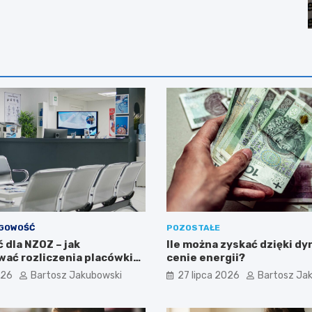
ĘGOWOŚĆ
POZOSTAŁE
 dla NZOZ – jak
Ile można zyskać dzięki d
ać rozliczenia placówki
cenie energii?
?
026
Bartosz Jakubowski
27 lipca 2026
Bartosz Ja