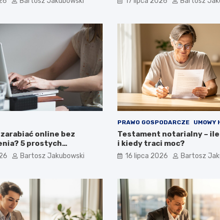
026
Bartosz Jakubowski
17 lipca 2026
Bartosz Jak
jnego?
PRAWO GOSPODARCZE
UMOWY 
zarabiać online bez
Testament notarialny – ile
nia? 5 prostych
i kiedy traci moc?
 dla początkujących
026
Bartosz Jakubowski
16 lipca 2026
Bartosz Ja