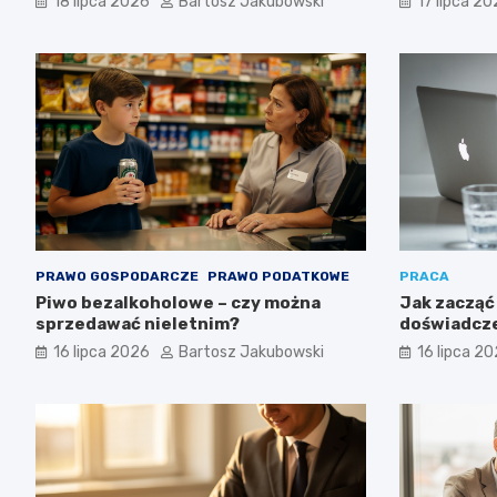
18 lipca 2026
Bartosz Jakubowski
17 lipca 2
inwestycy
PRAWO GOSPODARCZE
PRAWO PODATKOWE
PRACA
Piwo bezalkoholowe – czy można
Jak zacząć 
sprzedawać nieletnim?
doświadcze
możliwości
16 lipca 2026
Bartosz Jakubowski
16 lipca 2