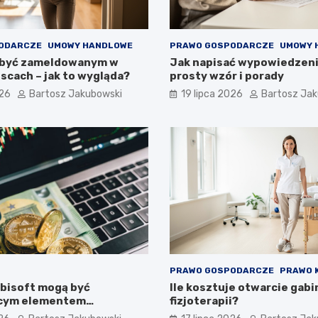
ODARCZE
UMOWY HANDLOWE
PRAWO GOSPODARCZE
UMOWY 
 być zameldowanym w
Jak napisać wypowiedzen
scach – jak to wygląda?
prosty wzór i porady
026
Bartosz Jakubowski
19 lipca 2026
Bartosz Ja
PRAWO GOSPODARCZE
PRAWO 
Ubisoft mogą być
Ile kosztuje otwarcie gab
ącym elementem
fizjoterapii?
inowego portfela