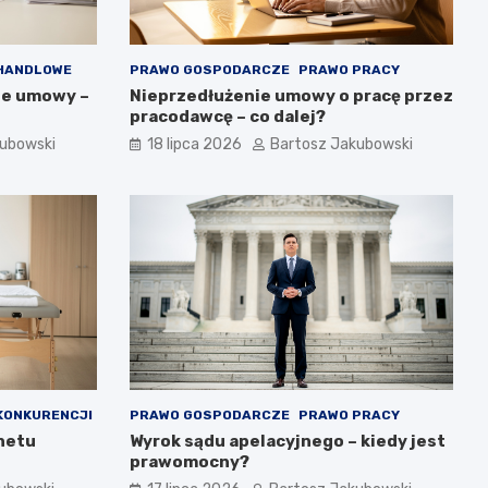
HANDLOWE
PRAWO GOSPODARCZE
PRAWO PRACY
ie umowy –
Nieprzedłużenie umowy o pracę przez
pracodawcę – co dalej?
kubowski
18 lipca 2026
Bartosz Jakubowski
KONKURENCJI
PRAWO GOSPODARCZE
PRAWO PRACY
inetu
Wyrok sądu apelacyjnego – kiedy jest
prawomocny?