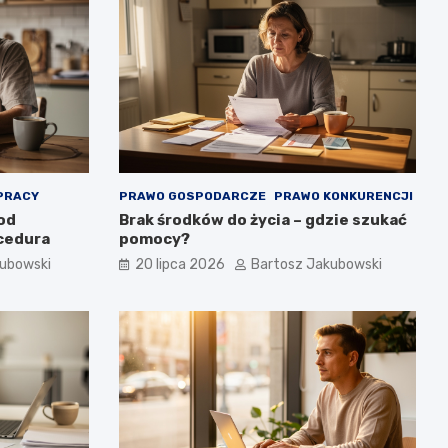
PRACY
PRAWO GOSPODARCZE
PRAWO KONKURENCJI
 od
Brak środków do życia – gdzie szukać
ocedura
pomocy?
kubowski
20 lipca 2026
Bartosz Jakubowski