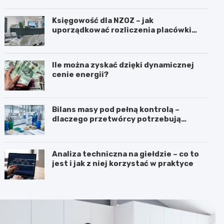
Księgowość dla NZOZ – jak
uporządkować rozliczenia placówki
medycznej?
Ile można zyskać dzięki dynamicznej
cenie energii?
Bilans masy pod pełną kontrolą –
dlaczego przetwórcy potrzebują
certyfikatu ISCC PLUS?
Analiza techniczna na giełdzie – co to
jest i jak z niej korzystać w praktyce