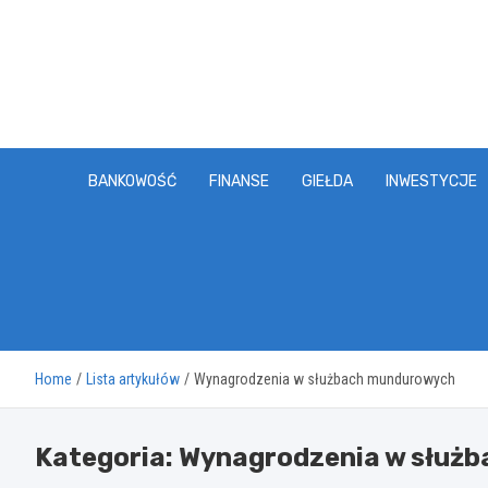
Skip
to
content
BANKOWOŚĆ
FINANSE
GIEŁDA
INWESTYCJE
Home
Lista artykułów
Wynagrodzenia w służbach mundurowych
Kategoria:
Wynagrodzenia w służ