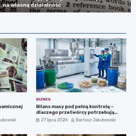
na własną działalność
BIZNES
ynamicznej
Bilans masy pod pełną kontrolą –
dlaczego przetwórcy potrzebują
certyfikatu ISCC PLUS?
kubowski
27 lipca 2026
Bartosz Jakubowski