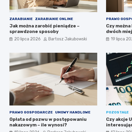
ZARABIANIE
ZARABIANIE ONLINE
PRAWO GOSP
Jak można zarobić pieniądze –
Czy można
sprawdzone sposoby
dwóch miej
20 lipca 2026
Bartosz Jakubowski
19 lipca 2
PRAWO GOSPODARCZE
UMOWY HANDLOWE
POZOSTAŁE
Opłata od pozwu w postępowaniu
Czy akcje 
nakazowym – ile wynosi?
interesuj
długoterm