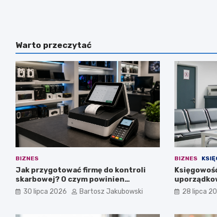
Warto przeczytać
BIZNES
BIZNES
KSI
Jak przygotować firmę do kontroli
Księgowość
skarbowej? O czym powinien
uporządkow
pamiętać przedsiębiorca?
medycznej
30 lipca 2026
Bartosz Jakubowski
28 lipca 2