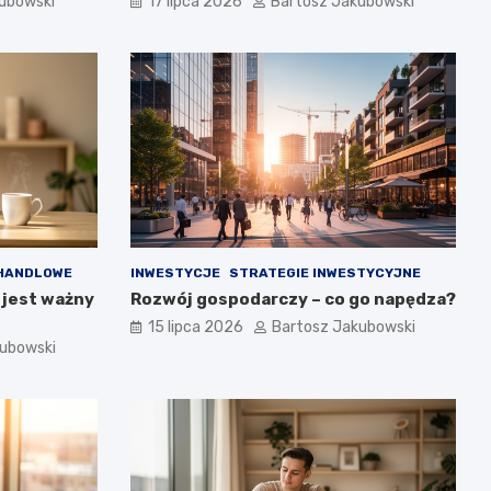
ubowski
17 lipca 2026
Bartosz Jakubowski
HANDLOWE
INWESTYCJE
STRATEGIE INWESTYCYJNE
 jest ważny
Rozwój gospodarczy – co go napędza?
15 lipca 2026
Bartosz Jakubowski
kubowski