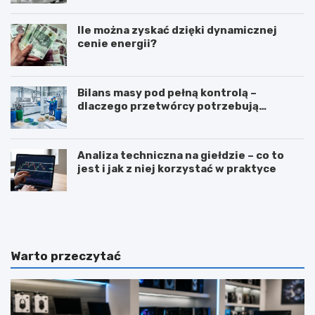
Ile można zyskać dzięki dynamicznej
cenie energii?
Bilans masy pod pełną kontrolą –
dlaczego przetwórcy potrzebują
certyfikatu ISCC PLUS?
Analiza techniczna na giełdzie – co to
jest i jak z niej korzystać w praktyce
Z
T
a
ł
w
u
ó
m
d
a
Warto przeczytać
d
c
i
z
e
e
t
n
e
i