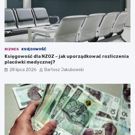
i
d
e
a
n
a
w
ł
BIZNES
KSIĘGOWOŚĆ
a
Księgowość dla NZOZ – jak uporządkować rozliczenia
s
placówki medycznej?
n
ą
28 lipca 2026
Bartosz Jakubowski
d
z
i
a
ł
a
l
n
o
ś
ć