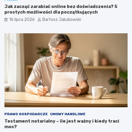
Jak zacząć zarabiać online bez doświadczenia? 5
prostych możliwości dla początkujących
16 lipca 2026
Bartosz Jakubowski
PRAWO GOSPODARCZE
UMOWY HANDLOWE
Testament notarialny – ile jest ważny i kiedy traci
moc?