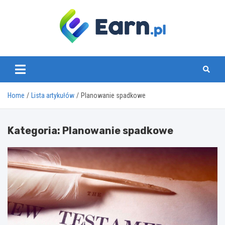
Skip
to
content
www.earn.pl
Home
Lista artykułów
Planowanie spadkowe
Kategoria:
Planowanie spadkowe