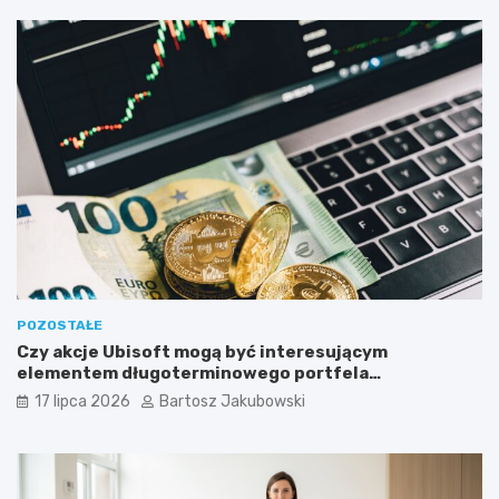
POZOSTAŁE
Czy akcje Ubisoft mogą być interesującym
elementem długoterminowego portfela
inwestycyjnego?
17 lipca 2026
Bartosz Jakubowski