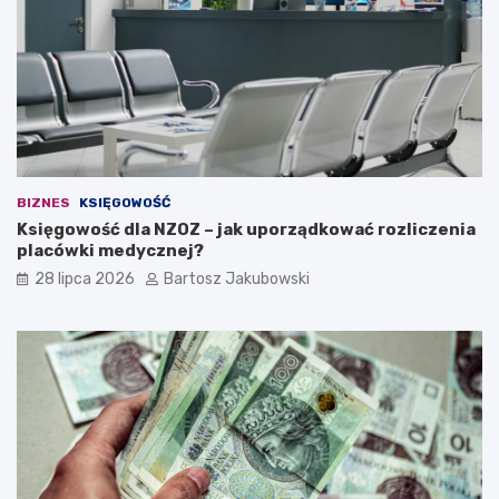
a
i
d
e
a
n
a
w
ł
BIZNES
KSIĘGOWOŚĆ
a
Księgowość dla NZOZ – jak uporządkować rozliczenia
s
placówki medycznej?
n
ą
28 lipca 2026
Bartosz Jakubowski
d
z
i
a
ł
a
l
n
o
ś