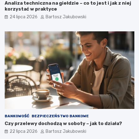
Analiza techniczna na giełdzie – co to jest i jak z niej
korzystać w praktyce
24 lipca 2026
Bartosz Jakubowski
BANKOWOŚĆ
BEZPIECZEŃSTWO BANKOWE
Czy przelewy dochodzą w soboty – jak to działa?
22 lipca 2026
Bartosz Jakubowski