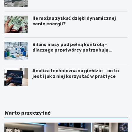
Ile można zyskać dzięki dynamicznej
cenie energii?
Bilans masy pod pełną kontrolą –
dlaczego przetwórcy potrzebują
certyfikatu ISCC PLUS?
Analiza techniczna na giełdzie – co to
jest i jak z niej korzystać w praktyce
Z
T
a
ł
w
u
ó
m
d
a
Warto przeczytać
d
c
i
z
e
e
t
n