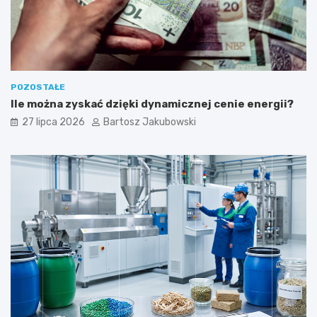
ć
POZOSTAŁE
Ile można zyskać dzięki dynamicznej cenie energii?
27 lipca 2026
Bartosz Jakubowski