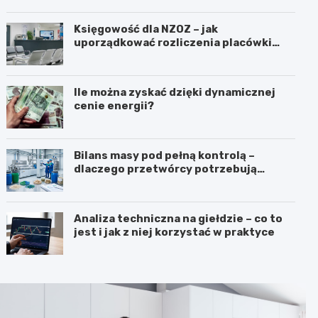
Księgowość dla NZOZ – jak
uporządkować rozliczenia placówki
medycznej?
Ile można zyskać dzięki dynamicznej
cenie energii?
Bilans masy pod pełną kontrolą –
dlaczego przetwórcy potrzebują
certyfikatu ISCC PLUS?
Analiza techniczna na giełdzie – co to
jest i jak z niej korzystać w praktyce