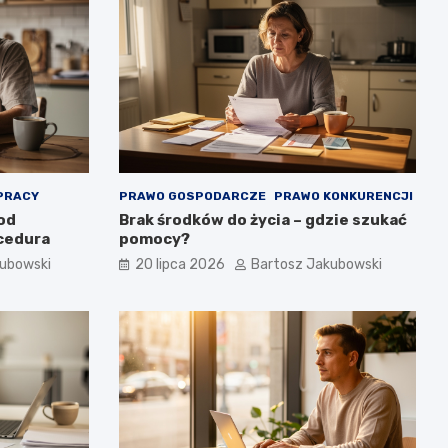
PRACY
PRAWO GOSPODARCZE
PRAWO KONKURENCJI
 od
Brak środków do życia – gdzie szukać
ocedura
pomocy?
kubowski
20 lipca 2026
Bartosz Jakubowski