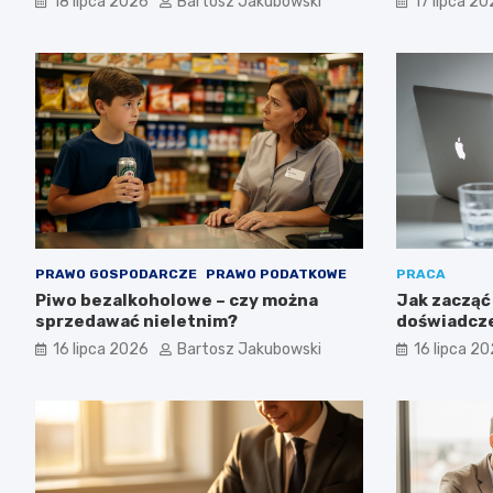
18 lipca 2026
Bartosz Jakubowski
17 lipca 2
inwestycy
PRAWO GOSPODARCZE
PRAWO PODATKOWE
PRACA
Piwo bezalkoholowe – czy można
Jak zacząć 
sprzedawać nieletnim?
doświadcze
możliwości
16 lipca 2026
Bartosz Jakubowski
16 lipca 2