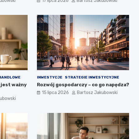
ubowski
17 lipca 2026
Bartosz Jakubowski
HANDLOWE
INWESTYCJE
STRATEGIE INWESTYCYJNE
 jest ważny
Rozwój gospodarczy – co go napędza?
15 lipca 2026
Bartosz Jakubowski
kubowski