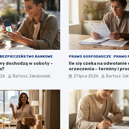
BEZPIECZEŃSTWO BANKOWE
PRAWO GOSPODARCZE
PRAWO 
wy dochodzą w soboty –
Ile się czeka na odwołanie
a?
orzeczenia – terminy i pr
026
Bartosz Jakubowski
21 lipca 2026
Bartosz Ja