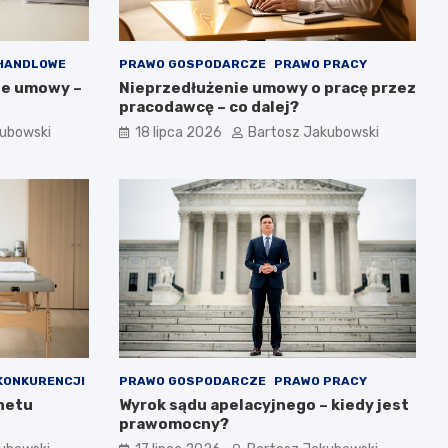
HANDLOWE
PRAWO GOSPODARCZE
PRAWO PRACY
ie umowy –
Nieprzedłużenie umowy o pracę przez
pracodawcę – co dalej?
kubowski
18 lipca 2026
Bartosz Jakubowski
KONKURENCJI
PRAWO GOSPODARCZE
PRAWO PRACY
inetu
Wyrok sądu apelacyjnego – kiedy jest
prawomocny?