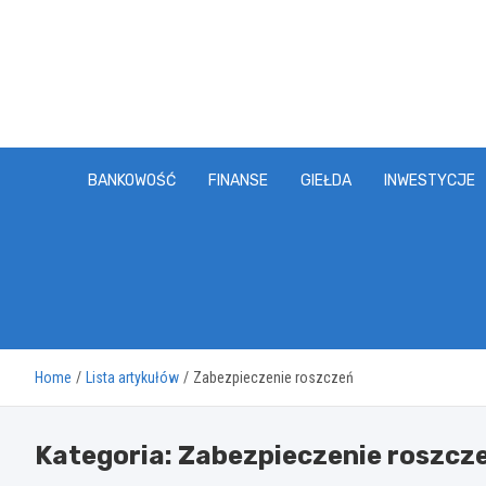
Skip
to
content
BANKOWOŚĆ
FINANSE
GIEŁDA
INWESTYCJE
Home
Lista artykułów
Zabezpieczenie roszczeń
Kategoria:
Zabezpieczenie roszcz