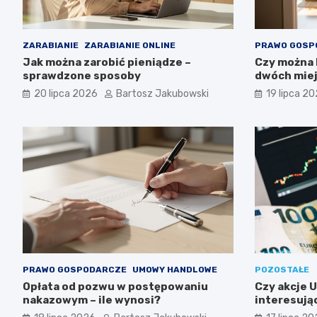
ZARABIANIE
ZARABIANIE ONLINE
PRAWO GOSP
Jak można zarobić pieniądze –
Czy można
sprawdzone sposoby
dwóch miej
20 lipca 2026
Bartosz Jakubowski
19 lipca 2
PRAWO GOSPODARCZE
UMOWY HANDLOWE
POZOSTAŁE
Opłata od pozwu w postępowaniu
Czy akcje 
nakazowym – ile wynosi?
interesuj
długoterm