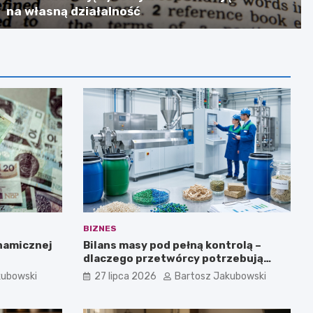
na własną działalność
BIZNES
ynamicznej
Bilans masy pod pełną kontrolą –
dlaczego przetwórcy potrzebują
certyfikatu ISCC PLUS?
kubowski
27 lipca 2026
Bartosz Jakubowski