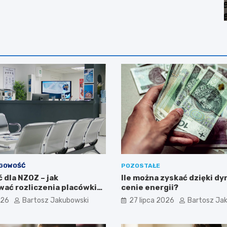
ĘGOWOŚĆ
POZOSTAŁE
 dla NZOZ – jak
Ile można zyskać dzięki d
ać rozliczenia placówki
cenie energii?
?
026
Bartosz Jakubowski
27 lipca 2026
Bartosz Ja