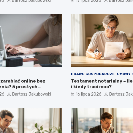
026
Bartosz Jakubowski
17 lipca 2026
Bartosz Jak
jnego?
PRAWO GOSPODARCZE
UMOWY 
zarabiać online bez
Testament notarialny – ile
nia? 5 prostych
i kiedy traci moc?
 dla początkujących
026
Bartosz Jakubowski
16 lipca 2026
Bartosz Ja