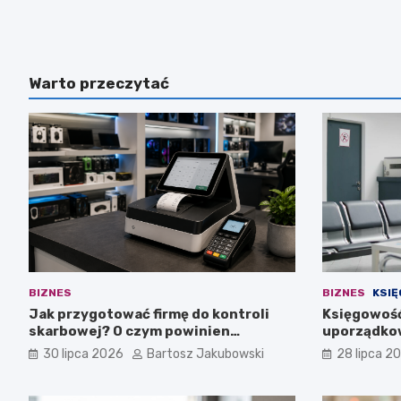
Warto przeczytać
BIZNES
BIZNES
KSI
Jak przygotować firmę do kontroli
Księgowość
skarbowej? O czym powinien
uporządkow
pamiętać przedsiębiorca?
medycznej
30 lipca 2026
Bartosz Jakubowski
28 lipca 2