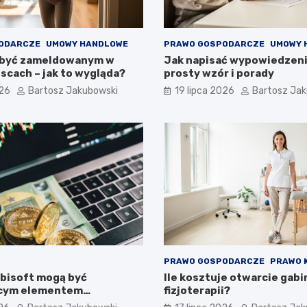
ODARCZE
UMOWY HANDLOWE
PRAWO GOSPODARCZE
UMOWY 
 być zameldowanym w
Jak napisać wypowiedzen
scach – jak to wygląda?
prosty wzór i porady
026
Bartosz Jakubowski
19 lipca 2026
Bartosz Ja
PRAWO GOSPODARCZE
PRAWO 
Ubisoft mogą być
Ile kosztuje otwarcie gab
ącym elementem
fizjoterapii?
inowego portfela