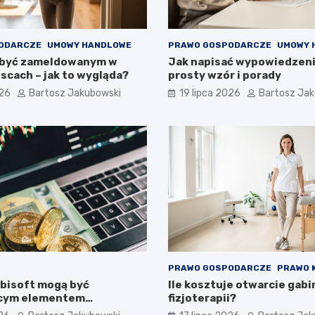
ODARCZE
UMOWY HANDLOWE
PRAWO GOSPODARCZE
UMOWY 
 być zameldowanym w
Jak napisać wypowiedzen
scach – jak to wygląda?
prosty wzór i porady
026
Bartosz Jakubowski
19 lipca 2026
Bartosz Ja
PRAWO GOSPODARCZE
PRAWO 
Ubisoft mogą być
Ile kosztuje otwarcie gab
ącym elementem
fizjoterapii?
inowego portfela