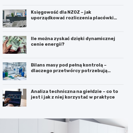
Księgowość dla NZOZ – jak
uporządkować rozliczenia placówki
medycznej?
Ile można zyskać dzięki dynamicznej
cenie energii?
Bilans masy pod pełną kontrolą –
dlaczego przetwórcy potrzebują
certyfikatu ISCC PLUS?
Analiza techniczna na giełdzie – co to
jest i jak z niej korzystać w praktyce