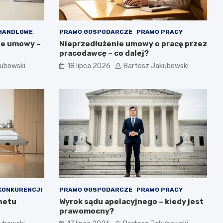
HANDLOWE
PRAWO GOSPODARCZE
PRAWO PRACY
ie umowy –
Nieprzedłużenie umowy o pracę przez
pracodawcę – co dalej?
kubowski
18 lipca 2026
Bartosz Jakubowski
KONKURENCJI
PRAWO GOSPODARCZE
PRAWO PRACY
inetu
Wyrok sądu apelacyjnego – kiedy jest
prawomocny?