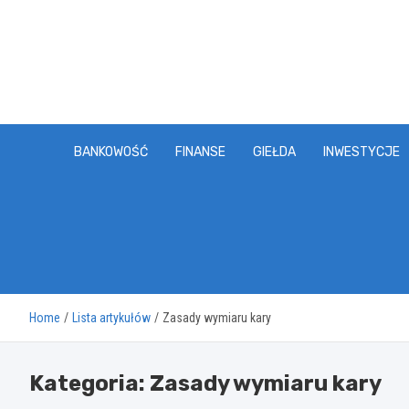
Skip
to
content
BANKOWOŚĆ
FINANSE
GIEŁDA
INWESTYCJE
Home
Lista artykułów
Zasady wymiaru kary
Kategoria:
Zasady wymiaru kary