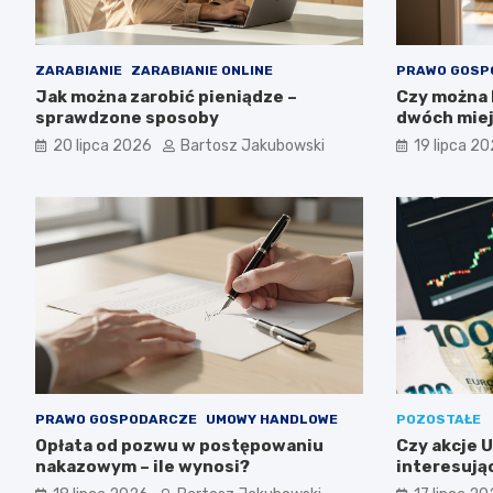
ZARABIANIE
ZARABIANIE ONLINE
PRAWO GOSP
Jak można zarobić pieniądze –
Czy można
sprawdzone sposoby
dwóch miej
20 lipca 2026
Bartosz Jakubowski
19 lipca 2
PRAWO GOSPODARCZE
UMOWY HANDLOWE
POZOSTAŁE
Opłata od pozwu w postępowaniu
Czy akcje 
nakazowym – ile wynosi?
interesuj
długoterm