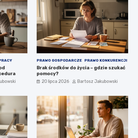
PRACY
PRAWO GOSPODARCZE
PRAWO KONKURENCJI
 od
Brak środków do życia – gdzie szukać
ocedura
pomocy?
kubowski
20 lipca 2026
Bartosz Jakubowski