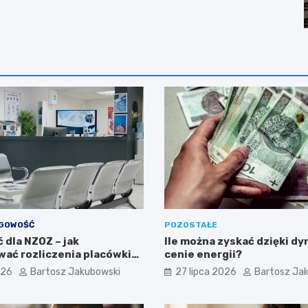
ĘGOWOŚĆ
POZOSTAŁE
 dla NZOZ – jak
Ile można zyskać dzięki d
ać rozliczenia placówki
cenie energii?
?
026
Bartosz Jakubowski
27 lipca 2026
Bartosz Ja