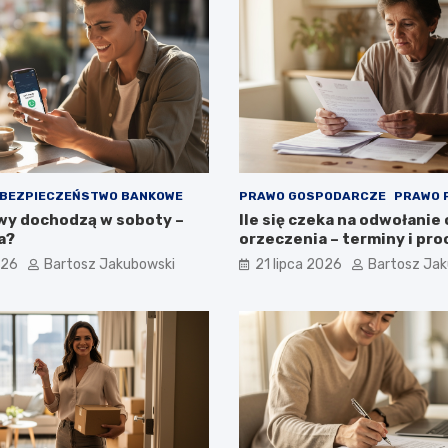
BEZPIECZEŃSTWO BANKOWE
PRAWO GOSPODARCZE
PRAWO 
wy dochodzą w soboty –
Ile się czeka na odwołanie
a?
orzeczenia – terminy i pr
026
Bartosz Jakubowski
21 lipca 2026
Bartosz Ja