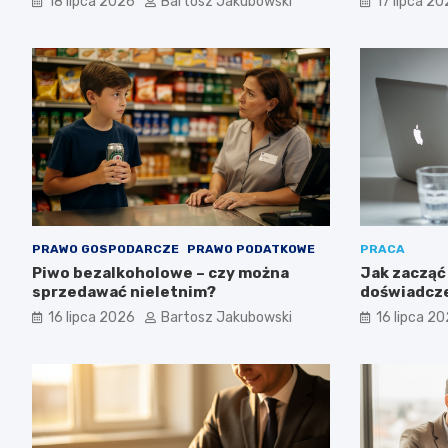
18 lipca 2026
Bartosz Jakubowski
17 lipca 2
inwestycy
PRAWO GOSPODARCZE
PRAWO PODATKOWE
PRACA
Piwo bezalkoholowe – czy można
Jak zacząć 
sprzedawać nieletnim?
doświadcze
możliwości
16 lipca 2026
Bartosz Jakubowski
16 lipca 2