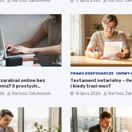
026
Bartosz Jakubowski
17 lipca 2026
Bartosz Jak
jnego?
PRAWO GOSPODARCZE
UMOWY 
zarabiać online bez
Testament notarialny – ile
nia? 5 prostych
i kiedy traci moc?
 dla początkujących
026
Bartosz Jakubowski
16 lipca 2026
Bartosz Ja