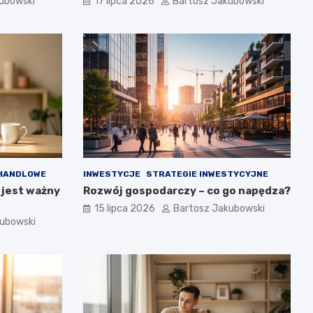
ubowski
17 lipca 2026
Bartosz Jakubowski
HANDLOWE
INWESTYCJE
STRATEGIE INWESTYCYJNE
 jest ważny
Rozwój gospodarczy – co go napędza?
15 lipca 2026
Bartosz Jakubowski
kubowski