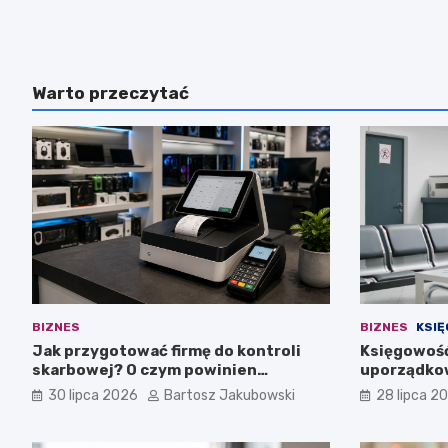
Warto przeczytać
BIZNES
BIZNES
KSI
Jak przygotować firmę do kontroli
Księgowość
skarbowej? O czym powinien
uporządkow
pamiętać przedsiębiorca?
medycznej
30 lipca 2026
Bartosz Jakubowski
28 lipca 2