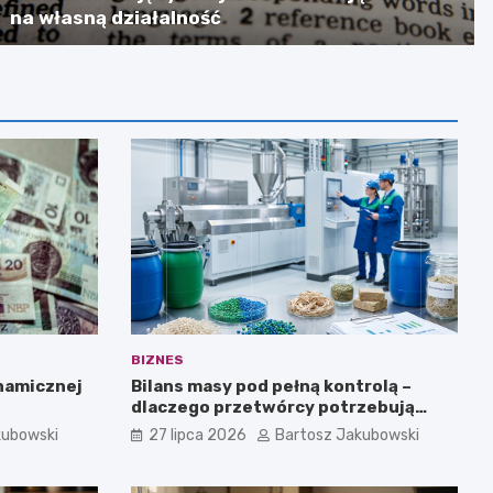
na własną działalność
BIZNES
ynamicznej
Bilans masy pod pełną kontrolą –
dlaczego przetwórcy potrzebują
certyfikatu ISCC PLUS?
kubowski
27 lipca 2026
Bartosz Jakubowski