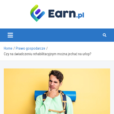
Skip
to
content
www.earn.pl
Home
Prawo gospodarcze
Czy na świadczeniu rehabilitacyjnym można jechać na urlop?