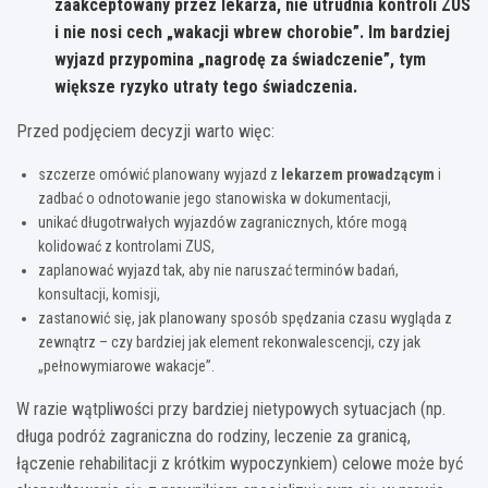
zaakceptowany przez lekarza, nie utrudnia kontroli ZUS
i nie nosi cech „wakacji wbrew chorobie”. Im bardziej
wyjazd przypomina „nagrodę za świadczenie”, tym
większe ryzyko utraty tego świadczenia.
Przed podjęciem decyzji warto więc:
szczerze omówić planowany wyjazd z
lekarzem prowadzącym
i
zadbać o odnotowanie jego stanowiska w dokumentacji,
unikać długotrwałych wyjazdów zagranicznych, które mogą
kolidować z kontrolami ZUS,
zaplanować wyjazd tak, aby nie naruszać terminów badań,
konsultacji, komisji,
zastanowić się, jak planowany sposób spędzania czasu wygląda z
zewnątrz – czy bardziej jak element rekonwalescencji, czy jak
„pełnowymiarowe wakacje”.
W razie wątpliwości przy bardziej nietypowych sytuacjach (np.
długa podróż zagraniczna do rodziny, leczenie za granicą,
łączenie rehabilitacji z krótkim wypoczynkiem) celowe może być