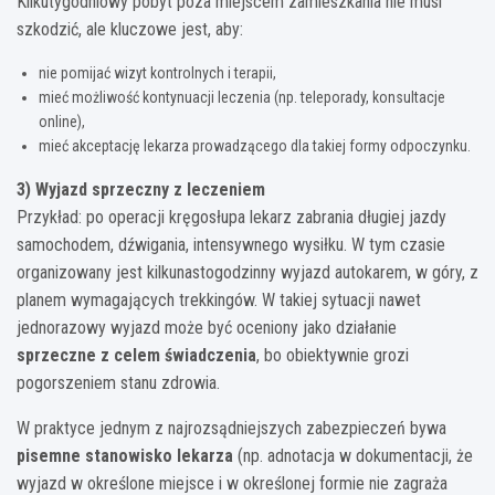
Kilkutygodniowy pobyt poza miejscem zamieszkania nie musi
szkodzić, ale kluczowe jest, aby:
nie pomijać wizyt kontrolnych i terapii,
mieć możliwość kontynuacji leczenia (np. teleporady, konsultacje
online),
mieć akceptację lekarza prowadzącego dla takiej formy odpoczynku.
3) Wyjazd sprzeczny z leczeniem
Przykład: po operacji kręgosłupa lekarz zabrania długiej jazdy
samochodem, dźwigania, intensywnego wysiłku. W tym czasie
organizowany jest kilkunastogodzinny wyjazd autokarem, w góry, z
planem wymagających trekkingów. W takiej sytuacji nawet
jednorazowy wyjazd może być oceniony jako działanie
sprzeczne z celem świadczenia
, bo obiektywnie grozi
pogorszeniem stanu zdrowia.
W praktyce jednym z najrozsądniejszych zabezpieczeń bywa
pisemne stanowisko lekarza
(np. adnotacja w dokumentacji, że
wyjazd w określone miejsce i w określonej formie nie zagraża