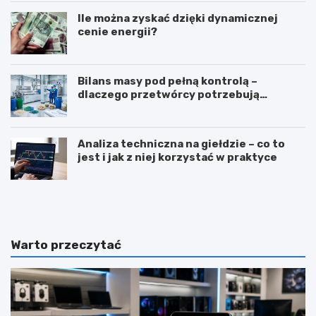
Ile można zyskać dzięki dynamicznej
cenie energii?
Bilans masy pod pełną kontrolą –
dlaczego przetwórcy potrzebują
certyfikatu ISCC PLUS?
Analiza techniczna na giełdzie – co to
jest i jak z niej korzystać w praktyce
Z
T
a
ł
w
u
ó
m
d
a
Warto przeczytać
d
c
i
z
e
e
t
n
e
i
t
e