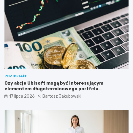
POZOSTAŁE
Czy akcje Ubisoft mogą być interesującym
elementem długoterminowego portfela
inwestycyjnego?
17 lipca 2026
Bartosz Jakubowski