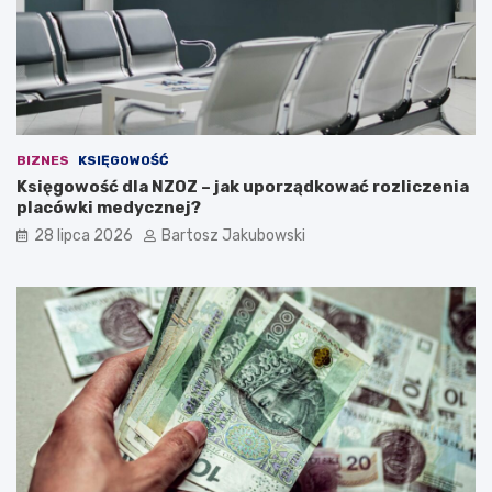
i
d
e
a
n
a
w
ł
BIZNES
KSIĘGOWOŚĆ
a
Księgowość dla NZOZ – jak uporządkować rozliczenia
s
placówki medycznej?
n
ą
28 lipca 2026
Bartosz Jakubowski
d
z
i
a
ł
a
l
n
o
ś
ć