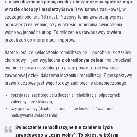
r. o świadczeniach pieniężnych z ubezpieczenia społecznego
w razie choroby i macierzyństwa
(tzw. ustawa zasiłkowa), w
szczególności art. 18 i nast. Przepisy te nie zawierają wprost
odpowiedzi na pytanie, czy w okresie pobierania świadczenia
wolno wyjechać na urlop. To milczenie ustawodawcy otwiera
przestrzeń do interpretacji i sporów.
Istotne jest, że świadczenie rehabilitacyjne – podobnie jak zasiłek
chorobowy – jest wypłacane
z określonym celem
: ma umożliwić
osobie czasowo niezdolnej do pracy powrót do aktywności
zawodowej dzięki dalszemu leczeniu i rehabilitacji. Z perspektywy
prawa kluczowe jest więc to, czy zachowanie ubezpieczonego:
sprzyja realizacji tego celu (leczenie, rehabilitacja, odpoczynek
zalecony przez lekarza),
czy go niweczy (działania utrudniające leczenie, świadome
nadużywanie świadczenia).
Świadczenie rehabilitacyjne nie zamienia życia
zawodowego w „czas wolny”. To okres, w którym