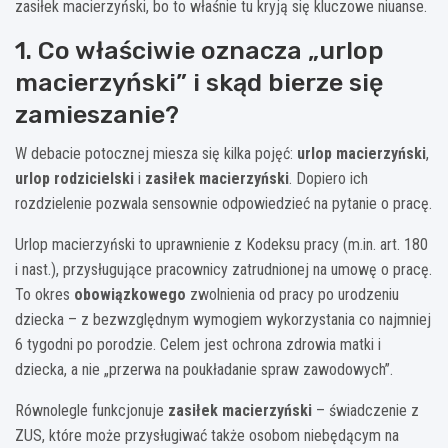
zasiłek macierzyński, bo to właśnie tu kryją się kluczowe niuanse.
1. Co właściwie oznacza „urlop
macierzyński” i skąd bierze się
zamieszanie?
W debacie potocznej miesza się kilka pojęć:
urlop macierzyński
,
urlop rodzicielski
i
zasiłek macierzyński
. Dopiero ich
rozdzielenie pozwala sensownie odpowiedzieć na pytanie o pracę.
Urlop macierzyński to uprawnienie z Kodeksu pracy (m.in. art. 180
i nast.), przysługujące pracownicy zatrudnionej na umowę o pracę.
To okres
obowiązkowego
zwolnienia od pracy po urodzeniu
dziecka – z bezwzględnym wymogiem wykorzystania co najmniej
6 tygodni po porodzie. Celem jest ochrona zdrowia matki i
dziecka, a nie „przerwa na poukładanie spraw zawodowych”.
Równolegle funkcjonuje
zasiłek macierzyński
– świadczenie z
ZUS, które może przysługiwać także osobom niebędącym na