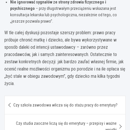
Nie ignorować sygnałów ze strony zdrowia fizycznego i
psychicznego
– przy długotrwałym przeciążeniu wskazana jest
konsultacja lekarska lub psychologiczna, niezależnie od tego, co
„jeszcze pozwala prawo”.
W tle całej dyskusji pozostaje szerszy problem: prawo pracy
próbuje chronić matkę i dziecko, ale bywa wykorzystywane w
sposób daleki od intencji ustawodawcy – zarówno przez
pracodawców, jak i samych zainteresowanych. Ostatecznie to
zestaw konkretnych decyzji: jak bardzo zaufać własnej firmie, jak
ocenić realne możliwości organizmu po porodzie i na ile opłaca się
„być stale w obiegu zawodowym”, gdy dziecko ma kilka tygodni
życia.
Nawigacja
Czy szkoła zawodowa wlicza się do stażu pracy do emerytury?
wpisu
Czy studia zaoczne liczą się do emerytury – przepisy i ważne
wyjątki