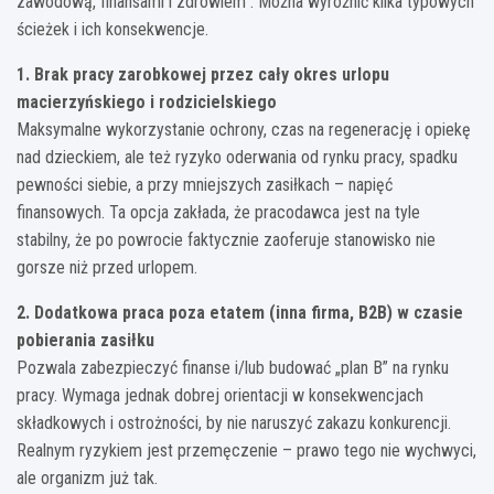
zawodową, finansami i zdrowiem”. Można wyróżnić kilka typowych
ścieżek i ich konsekwencje.
1. Brak pracy zarobkowej przez cały okres urlopu
macierzyńskiego i rodzicielskiego
Maksymalne wykorzystanie ochrony, czas na regenerację i opiekę
nad dzieckiem, ale też ryzyko oderwania od rynku pracy, spadku
pewności siebie, a przy mniejszych zasiłkach – napięć
finansowych. Ta opcja zakłada, że pracodawca jest na tyle
stabilny, że po powrocie faktycznie zaoferuje stanowisko nie
gorsze niż przed urlopem.
2. Dodatkowa praca poza etatem (inna firma, B2B) w czasie
pobierania zasiłku
Pozwala zabezpieczyć finanse i/lub budować „plan B” na rynku
pracy. Wymaga jednak dobrej orientacji w konsekwencjach
składkowych i ostrożności, by nie naruszyć zakazu konkurencji.
Realnym ryzykiem jest przemęczenie – prawo tego nie wychwyci,
ale organizm już tak.