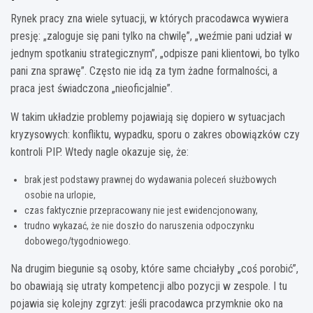
Rynek pracy zna wiele sytuacji, w których pracodawca wywiera
presję: „zaloguje się pani tylko na chwilę”, „weźmie pani udział w
jednym spotkaniu strategicznym”, „odpisze pani klientowi, bo tylko
pani zna sprawę”. Często nie idą za tym żadne formalności, a
praca jest świadczona „nieoficjalnie”.
W takim układzie problemy pojawiają się dopiero w sytuacjach
kryzysowych: konfliktu, wypadku, sporu o zakres obowiązków czy
kontroli PIP. Wtedy nagle okazuje się, że:
brak jest podstawy prawnej do wydawania poleceń służbowych
osobie na urlopie,
czas faktycznie przepracowany nie jest ewidencjonowany,
trudno wykazać, że nie doszło do naruszenia odpoczynku
dobowego/tygodniowego.
Na drugim biegunie są osoby, które same chciałyby „coś porobić”,
bo obawiają się utraty kompetencji albo pozycji w zespole. I tu
pojawia się kolejny zgrzyt: jeśli pracodawca przymknie oko na