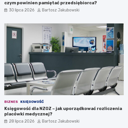
i
n
czym powinien pamiętać przedsiębiorca?
e
t
30 lipca 2026
Bartosz Jakubowski
d
e
z
r
i
e
e
s
ć
u
?
j
ą
c
a
i
d
e
a
n
a
w
ł
BIZNES
KSIĘGOWOŚĆ
a
Księgowość dla NZOZ – jak uporządkować rozliczenia
s
placówki medycznej?
n
ą
28 lipca 2026
Bartosz Jakubowski
d