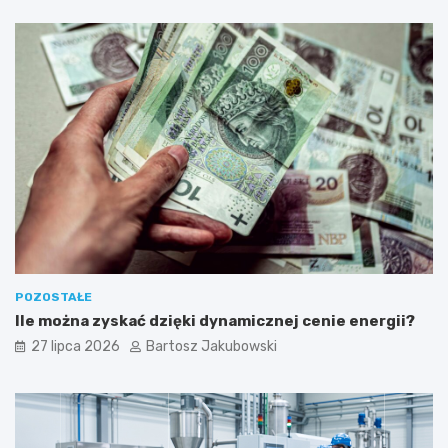
z
i
a
ł
a
l
n
o
ś
ć
POZOSTAŁE
Ile można zyskać dzięki dynamicznej cenie energii?
27 lipca 2026
Bartosz Jakubowski