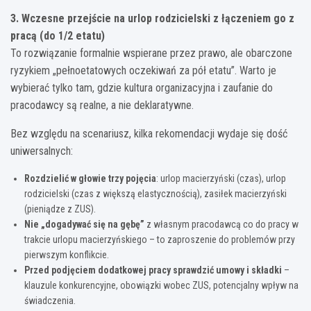
3. Wczesne przejście na urlop rodzicielski z łączeniem go z
pracą (do 1/2 etatu)
To rozwiązanie formalnie wspierane przez prawo, ale obarczone
ryzykiem „pełnoetatowych oczekiwań za pół etatu”. Warto je
wybierać tylko tam, gdzie kultura organizacyjna i zaufanie do
pracodawcy są realne, a nie deklaratywne.
Bez względu na scenariusz, kilka rekomendacji wydaje się dość
uniwersalnych:
Rozdzielić w głowie trzy pojęcia
: urlop macierzyński (czas), urlop
rodzicielski (czas z większą elastycznością), zasiłek macierzyński
(pieniądze z ZUS).
Nie „dogadywać się na gębę”
z własnym pracodawcą co do pracy w
trakcie urlopu macierzyńskiego – to zaproszenie do problemów przy
pierwszym konflikcie.
Przed podjęciem dodatkowej pracy sprawdzić umowy i składki
–
klauzule konkurencyjne, obowiązki wobec ZUS, potencjalny wpływ na
świadczenia.