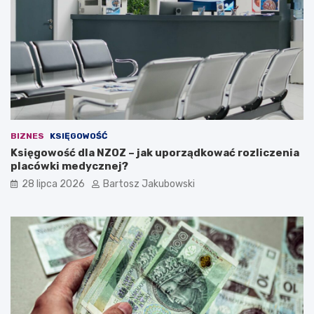
c
a
i
d
e
a
n
a
w
ł
BIZNES
KSIĘGOWOŚĆ
a
Księgowość dla NZOZ – jak uporządkować rozliczenia
s
placówki medycznej?
n
ą
28 lipca 2026
Bartosz Jakubowski
d
z
i
a
ł
a
l
n
o