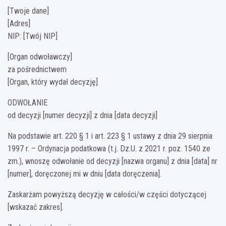
[Twoje dane]
[Adres]
NIP: [Twój NIP]
[Organ odwoławczy]
za pośrednictwem
[Organ, który wydał decyzję]
ODWOŁANIE
od decyzji [numer decyzji] z dnia [data decyzji]
Na podstawie art. 220 § 1 i art. 223 § 1 ustawy z dnia 29 sierpnia
1997 r. – Ordynacja podatkowa (t.j. Dz.U. z 2021 r. poz. 1540 ze
zm.), wnoszę odwołanie od decyzji [nazwa organu] z dnia [data] nr
[numer], doręczonej mi w dniu [data doręczenia].
Zaskarżam powyższą decyzję w całości/w części dotyczącej
[wskazać zakres].