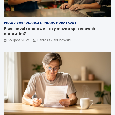
PRAWO GOSPODARCZE
PRAWO PODATKOWE
Piwo bezalkoholowe – czy można sprzedawać
nieletnim?
16 lipca 2026
Bartosz Jakubowski