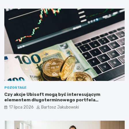
POZOSTAŁE
Czy akcje Ubisoft mogą być interesującym
elementem długoterminowego portfela
inwestycyjnego?
17 lipca 2026
Bartosz Jakubowski