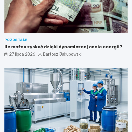
ś
ć
POZOSTAŁE
Ile można zyskać dzięki dynamicznej cenie energii?
27 lipca 2026
Bartosz Jakubowski