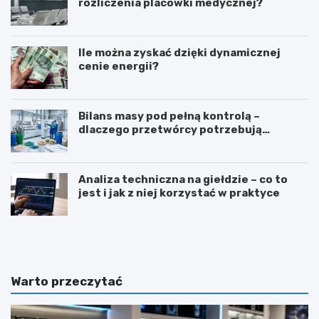
rozliczenia placówki medycznej?
Ile można zyskać dzięki dynamicznej
cenie energii?
Bilans masy pod pełną kontrolą –
dlaczego przetwórcy potrzebują
certyfikatu ISCC PLUS?
Analiza techniczna na giełdzie – co to
jest i jak z niej korzystać w praktyce
Z
T
a
ł
w
u
ó
m
d
a
Warto przeczytać
d
c
i
z
e
e