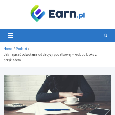
Skip
to
content
www.earn.pl
Home
Podatki
Jak napisać odwołanie od decyzji podatkowej – krok po kroku z
przykładem