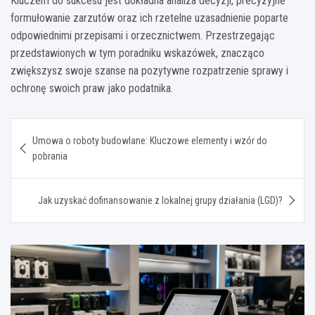
Kluczem do sukcesu jest dokładna analiza decyzji, precyzyjne
formułowanie zarzutów oraz ich rzetelne uzasadnienie poparte
odpowiednimi przepisami i orzecznictwem. Przestrzegając
przedstawionych w tym poradniku wskazówek, znacząco
zwiększysz swoje szanse na pozytywne rozpatrzenie sprawy i
ochronę swoich praw jako podatnika.
Nawigacja
Umowa o roboty budowlane: Kluczowe elementy i wzór do
wpisu
pobrania
Jak uzyskać dofinansowanie z lokalnej grupy działania (LGD)?