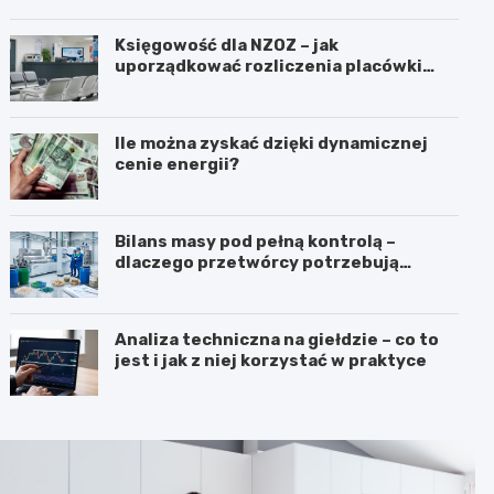
Księgowość dla NZOZ – jak
uporządkować rozliczenia placówki
medycznej?
Ile można zyskać dzięki dynamicznej
cenie energii?
Bilans masy pod pełną kontrolą –
dlaczego przetwórcy potrzebują
certyfikatu ISCC PLUS?
Analiza techniczna na giełdzie – co to
jest i jak z niej korzystać w praktyce