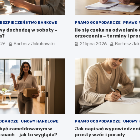
BEZPIECZEŃSTWO BANKOWE
PRAWO GOSPODARCZE
PRAWO 
wy dochodzą w soboty –
Ile się czeka na odwołanie
a?
orzeczenia – terminy i pr
026
Bartosz Jakubowski
21 lipca 2026
Bartosz Ja
ODARCZE
UMOWY HANDLOWE
PRAWO GOSPODARCZE
UMOWY 
 być zameldowanym w
Jak napisać wypowiedzen
scach – jak to wygląda?
prosty wzór i porady