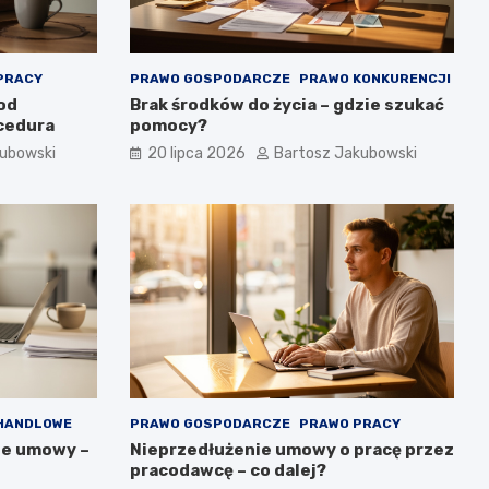
PRACY
PRAWO GOSPODARCZE
PRAWO KONKURENCJI
 od
Brak środków do życia – gdzie szukać
ocedura
pomocy?
kubowski
20 lipca 2026
Bartosz Jakubowski
HANDLOWE
PRAWO GOSPODARCZE
PRAWO PRACY
ie umowy –
Nieprzedłużenie umowy o pracę przez
pracodawcę – co dalej?