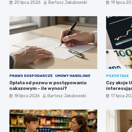
20 lipca 2026
Bartosz Jakubowski
19 lipca 2
PRAWO GOSPODARCZE
UMOWY HANDLOWE
POZOSTAŁE
Opłata od pozwu w postępowaniu
Czy akcje 
nakazowym – ile wynosi?
interesuj
długoterm
18 lipca 2026
Bartosz Jakubowski
17 lipca 2
inwestycy