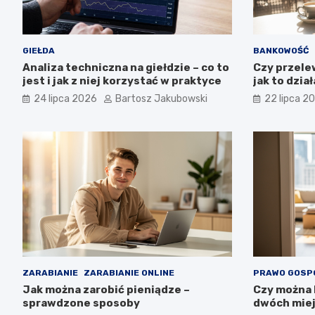
GIEŁDA
BANKOWOŚĆ
Analiza techniczna na giełdzie – co to
Czy przele
jest i jak z niej korzystać w praktyce
jak to dział
24 lipca 2026
Bartosz Jakubowski
22 lipca 2
ZARABIANIE
ZARABIANIE ONLINE
PRAWO GOSP
Jak można zarobić pieniądze –
Czy można
sprawdzone sposoby
dwóch miej