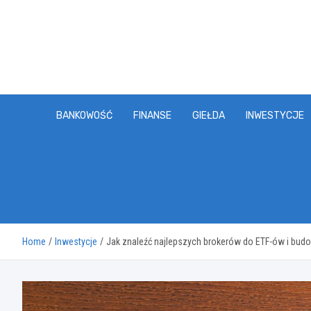
Skip
to
content
BANKOWOŚĆ
FINANSE
GIEŁDA
INWESTYCJE
Home
Inwestycje
Jak znaleźć najlepszych brokerów do ETF-ów i bud