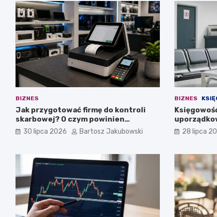
BIZNES
BIZNES
KSI
Jak przygotować firmę do kontroli
Księgowość
skarbowej? O czym powinien
uporządkow
pamiętać przedsiębiorca?
medycznej
30 lipca 2026
Bartosz Jakubowski
28 lipca 2