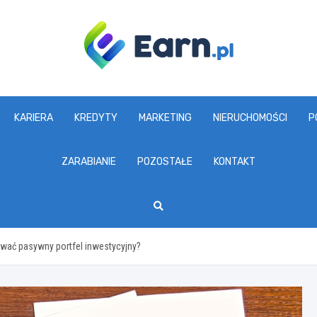
www.earn.pl
KARIERA
KREDYTY
MARKETING
NIERUCHOMOŚCI
P
ZARABIANIE
POZOSTAŁE
KONTAKT
ować pasywny portfel inwestycyjny?