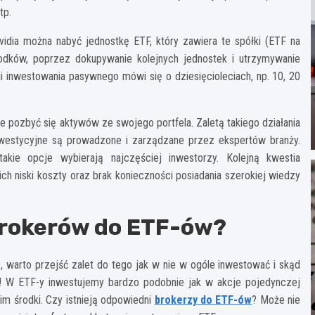
tp.
vidia można nabyć jednostkę ETF, który zawiera te spółki (ETF na
środków, poprzez dokupywanie kolejnych jednostek i utrzymywanie
 inwestowania pasywnego mówi się o dziesięcioleciach, np. 10, 20
 pozbyć się aktywów ze swojego portfela. Zaletą takiego działania
nwestycyjne są prowadzone i zarządzane przez ekspertów branży.
akie opcje wybierają najczęściej inwestorzy. Kolejną kwestia
h niski koszty oraz brak konieczności posiadania szerokiej wiedzy
brokerów do ETF-ów?
 warto przejść zalet do tego jak w nie w ogóle inwestować i skąd
ć! W ETF-y inwestujemy bardzo podobnie jak w akcje pojedynczej
im środki. Czy istnieją odpowiedni
brokerzy do ETF-ów
? Może nie