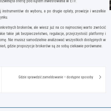
 rozwinięta ofertę pod kątem inwestowania w ETF.
 instrumentów do wyboru, a po drugie opłaty, prowizje i wszelkie
ynku.
onkretnych brokerów, ale wiesz już na co najmocniej warto zwrócić
ie takie jak bezpieczeństwo, regulacje, przejrzystość platformy i
enomę. Nie musisz samodzielnie analizować wszystkich dostępnych w
awień, gdzie propozycje brokerów są ze sobą ciekawie porównane.
Gdzie sprawdzić zameldowanie – dostępne sposoby