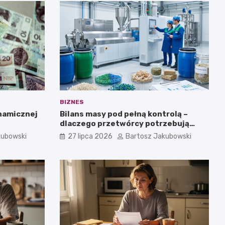
BIZNES
ynamicznej
Bilans masy pod pełną kontrolą –
dlaczego przetwórcy potrzebują
certyfikatu ISCC PLUS?
kubowski
27 lipca 2026
Bartosz Jakubowski