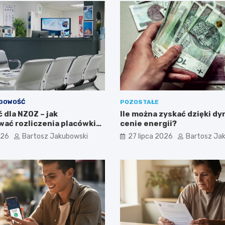
ĘGOWOŚĆ
POZOSTAŁE
 dla NZOZ – jak
Ile można zyskać dzięki d
ać rozliczenia placówki
cenie energii?
?
026
Bartosz Jakubowski
27 lipca 2026
Bartosz Ja