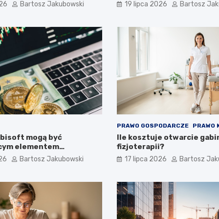
026
Bartosz Jakubowski
19 lipca 2026
Bartosz Ja
PRAWO GOSPODARCZE
PRAWO 
Ubisoft mogą być
Ile kosztuje otwarcie gab
ącym elementem
fizjoterapii?
inowego portfela
026
Bartosz Jakubowski
17 lipca 2026
Bartosz Jak
jnego?