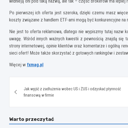
widnieją oni pod taką nazwą, ale tak – częśc brokerów ma lepiej
Po pierwszej ich oferta jest szeroka, dzięki czemu masz więcej
koszty związane z handlem ETF-ami mogą być konkurencyjne na r
Nie jest to oferta reklamowa, dlatego nie wypiszmy tutaj nazw k
uwagę. Wśród innych ważnych kwestii z pewnością znajdą się tak
strony internetowej, opinie klientów oraz komentarze i ogólną r
sieci ofert! Może także skorzystać z gotowych rankingów i zest
Więcej w
fxmag.pl
Nawigacja
Jak wyjść z zadłużenia wobec US i ZUS i odzyskać płynność
wpisu
finansową w firmie
Warto przeczytać