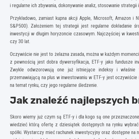
i regularne ich zbywania, dokonywanie analiz, stosowanie strategii i
Przykładowo, zamiast kupna akcji Apple, Microsoft, Amazon i N
S&P500). Założeniem tej strategii jest regularne dokładanie 
inwestycji w długim horyzoncie czasowym. Najczęściej w kwestii
czy 30 lat.
Oczywiście nie jest to żelazna zasada, można w każdym momencie
z pewnością jest dobra dywersyfikacja, ETF-y jako fundusze i
Zwykle odwzorowują one już istniejące indeksy i właśnie t
przemawiającą na plus w inwestowaniu w ETF-y jest oczywiście ic
na temat rynku, czy jego regularne śledzenie.
Jak znaleźć najlepszych 
Skoro wiemy już czym są ETF-y i dla kogo są one przeznaczone,
wiedzieć którą ofertę z dziesiątek dostępnych na rynku wybra
spółki. Wystarczy mieć rachunek inwestycyjny oraz dostępne na n