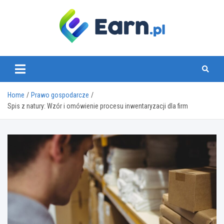
Skip
to
content
www.earn.pl
Home
Prawo gospodarcze
Spis z natury: Wzór i omówienie procesu inwentaryzacji dla firm