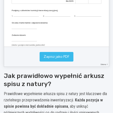
RAZEM:
Podpisy członków komisji inwentaryzacyjnej:
1. ……………………………………………………
2. ……………………………………………………
3. ……………………………………………………
Osoba materialnie odpowiedzialna:
……………………………………………………
Zatwierdzam:
……………………………………………………
(data i podpis kierownika jednostki)
Spis zakończono dnia: ………………………. Arkusz nr: ……………. z …………….
Zapisz jako PDF
Strona 1
Jak prawidłowo wypełnić arkusz
spisu z natury?
Prawidłowe wypełnienie arkusza spisu z natury jest kluczowe dla
rzetelnego przeprowadzenia inwentaryzacji.
Każda pozycja w
spisie powinna być dokładnie opisana
, aby uniknąć
późniejszych wątpliwości co do rodzaju i ilości spisywanych