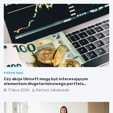
POZOSTAŁE
Czy akcje Ubisoft mogą być interesującym
elementem długoterminowego portfela
inwestycyjnego?
17 lipca 2026
Bartosz Jakubowski