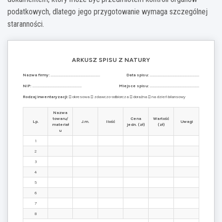
podatkowych, dlatego jego przygotowanie wymaga szczególnej
staranności.
ARKUSZ SPISU Z NATURY
Nazwa firmy:
……………………………………………………
Data spisu:
……………………………………………………
NIP:
……………………………………………………
Miejsce spisu:
……………………………………………………
Rodzaj inwentaryzacji:
□ okresowa □ zdawczo-odbiorcza □ doraźna □ na dzień bilansowy
Nazwa
towaru/
Cena
Wartość
Lp.
J.m.
Ilość
Uwagi
materiał
jedn. (zł)
(zł)
u
1
2
3
4
5
6
7
8