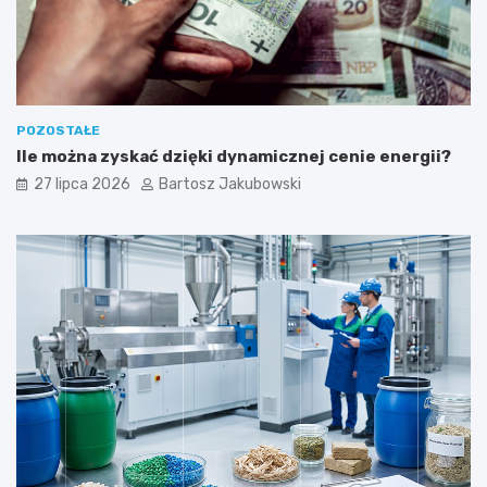
ć
POZOSTAŁE
Ile można zyskać dzięki dynamicznej cenie energii?
27 lipca 2026
Bartosz Jakubowski