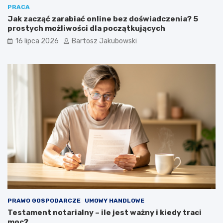
PRACA
Jak zacząć zarabiać online bez doświadczenia? 5
prostych możliwości dla początkujących
16 lipca 2026
Bartosz Jakubowski
PRAWO GOSPODARCZE
UMOWY HANDLOWE
Testament notarialny – ile jest ważny i kiedy traci
moc?