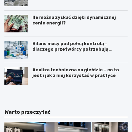
Ile można zyskać dzięki dynamicznej
cenie energii?
Bilans masy pod pełną kontrolą –
dlaczego przetwórcy potrzebują
certyfikatu ISCC PLUS?
Analiza techniczna na giełdzie – co to
jest i jak z niej korzystać w praktyce
Z
T
a
ł
w
u
ó
m
d
a
Warto przeczytać
d
c
i
z
e
e
t
n