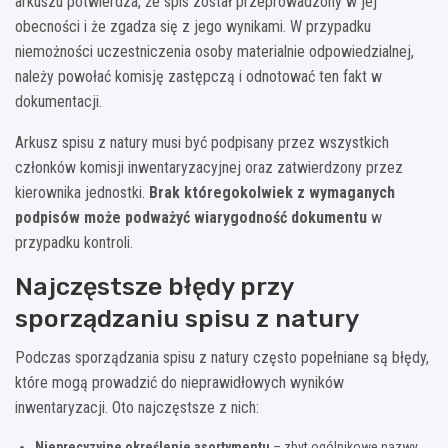
arkuszu potwierdza, że spis został przeprowadzony w jej
obecności i że zgadza się z jego wynikami. W przypadku
niemożności uczestniczenia osoby materialnie odpowiedzialnej,
należy powołać komisję zastępczą i odnotować ten fakt w
dokumentacji.
Arkusz spisu z natury musi być podpisany przez wszystkich
członków komisji inwentaryzacyjnej oraz zatwierdzony przez
kierownika jednostki.
Brak któregokolwiek z wymaganych
podpisów może podważyć wiarygodność dokumentu
w
przypadku kontroli.
Najczęstsze błędy przy
sporządzaniu spisu z natury
Podczas sporządzania spisu z natury często popełniane są błędy,
które mogą prowadzić do nieprawidłowych wyników
inwentaryzacji. Oto najczęstsze z nich:
Nieprecyzyjne określenie asortymentu
– zbyt ogólnikowe nazwy