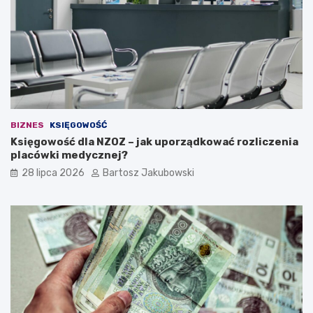
a
i
d
e
a
n
a
w
ł
BIZNES
KSIĘGOWOŚĆ
a
Księgowość dla NZOZ – jak uporządkować rozliczenia
s
placówki medycznej?
n
ą
28 lipca 2026
Bartosz Jakubowski
d
z
i
a
ł
a
l
n
o
ś