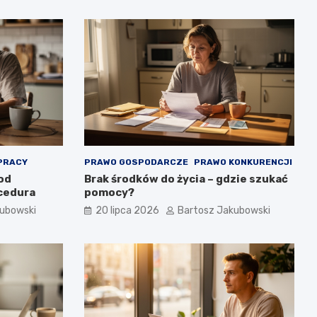
PRACY
PRAWO GOSPODARCZE
PRAWO KONKURENCJI
 od
Brak środków do życia – gdzie szukać
ocedura
pomocy?
kubowski
20 lipca 2026
Bartosz Jakubowski