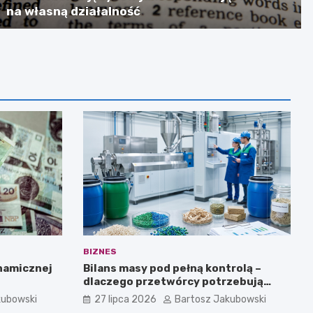
na własną działalność
BIZNES
ynamicznej
Bilans masy pod pełną kontrolą –
dlaczego przetwórcy potrzebują
certyfikatu ISCC PLUS?
kubowski
27 lipca 2026
Bartosz Jakubowski