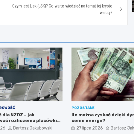
Czym jest Lisk (LSK)? Co warto wiedzieć na temat tej krypto
waluty?
ĘGOWOŚĆ
POZOSTAŁE
 dla NZOZ – jak
Ile można zyskać dzięki d
ać rozliczenia placówki
cenie energii?
?
026
Bartosz Jakubowski
27 lipca 2026
Bartosz Ja