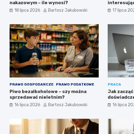
nakazowym – ile wynosi?
interesuj
długoterm
18 lipca 2026
Bartosz Jakubowski
17 lipca 2
inwestycy
PRAWO GOSPODARCZE
PRAWO PODATKOWE
PRACA
Piwo bezalkoholowe – czy można
Jak zacząć 
sprzedawać nieletnim?
doświadcze
możliwości
16 lipca 2026
Bartosz Jakubowski
16 lipca 2