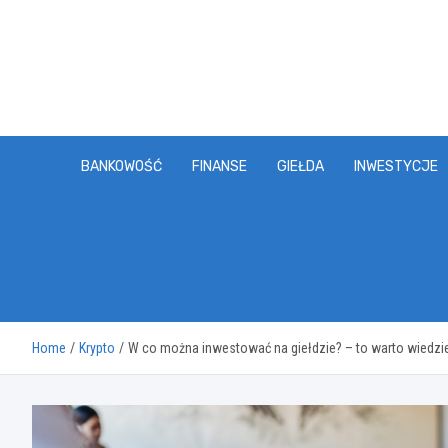
Skip
to
content
BANKOWOŚĆ
FINANSE
GIEŁDA
INWESTYCJE
Home
Krypto
W co można inwestować na giełdzie? – to warto wiedzi