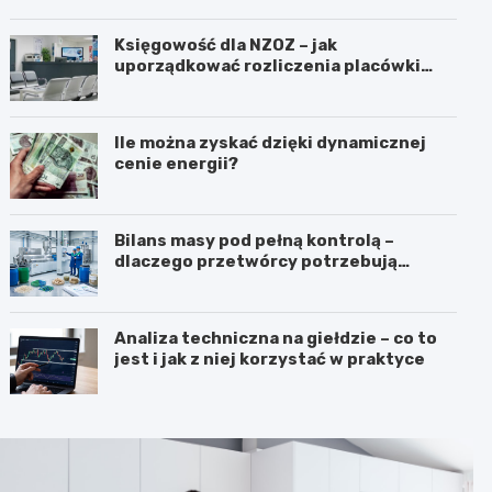
Księgowość dla NZOZ – jak
uporządkować rozliczenia placówki
medycznej?
Ile można zyskać dzięki dynamicznej
cenie energii?
Bilans masy pod pełną kontrolą –
dlaczego przetwórcy potrzebują
certyfikatu ISCC PLUS?
Analiza techniczna na giełdzie – co to
jest i jak z niej korzystać w praktyce