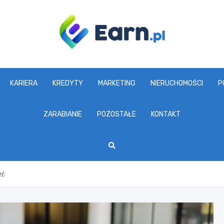
www.earn.pl
KARIERA
KREDYTY
MARKETING
NIERUCHOMOŚCI
P
ZARABIANIE
POZOSTAŁE
KONTAKT
eć