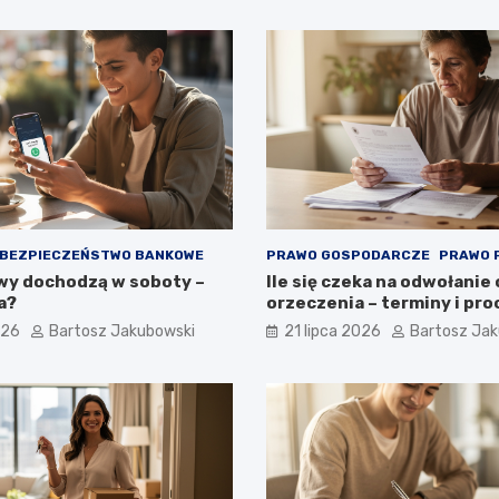
BEZPIECZEŃSTWO BANKOWE
PRAWO GOSPODARCZE
PRAWO 
wy dochodzą w soboty –
Ile się czeka na odwołanie
a?
orzeczenia – terminy i pr
026
Bartosz Jakubowski
21 lipca 2026
Bartosz Ja