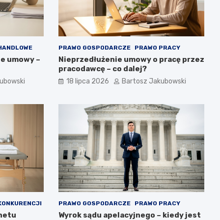
HANDLOWE
PRAWO GOSPODARCZE
PRAWO PRACY
ie umowy –
Nieprzedłużenie umowy o pracę przez
pracodawcę – co dalej?
kubowski
18 lipca 2026
Bartosz Jakubowski
KONKURENCJI
PRAWO GOSPODARCZE
PRAWO PRACY
inetu
Wyrok sądu apelacyjnego – kiedy jest