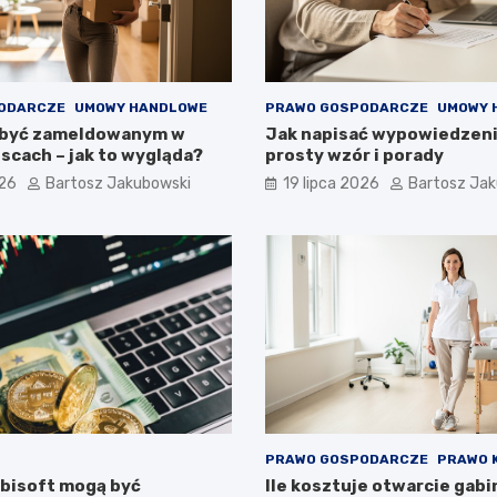
ODARCZE
UMOWY HANDLOWE
PRAWO GOSPODARCZE
UMOWY 
 być zameldowanym w
Jak napisać wypowiedzen
scach – jak to wygląda?
prosty wzór i porady
026
Bartosz Jakubowski
19 lipca 2026
Bartosz Ja
PRAWO GOSPODARCZE
PRAWO 
Ubisoft mogą być
Ile kosztuje otwarcie gab