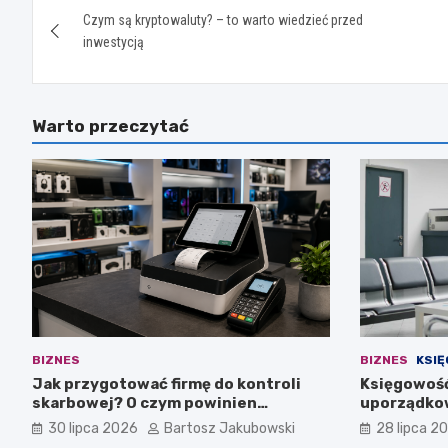
Czym są kryptowaluty? – to warto wiedzieć przed
wpisu
inwestycją
Warto przeczytać
BIZNES
BIZNES
KSI
Jak przygotować firmę do kontroli
Księgowość
skarbowej? O czym powinien
uporządkow
pamiętać przedsiębiorca?
medycznej
30 lipca 2026
Bartosz Jakubowski
28 lipca 2