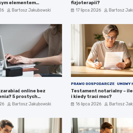
ącym elementem
fizjoterapii?
inowego portfela
026
Bartosz Jakubowski
17 lipca 2026
Bartosz Jak
jnego?
PRAWO GOSPODARCZE
UMOWY 
zarabiać online bez
Testament notarialny – ile
nia? 5 prostych
i kiedy traci moc?
 dla początkujących
026
Bartosz Jakubowski
16 lipca 2026
Bartosz Ja