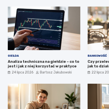
GIEŁDA
BANKOWOŚĆ
Analiza techniczna na giełdzie – co to
Czy przele
jest i jak z niej korzystać w praktyce
jak to dział
24 lipca 2026
Bartosz Jakubowski
22 lipca 2